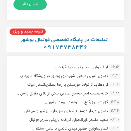
06:16
ایرانجوان سه بازیکن جدید گرفت...
02:11
تصاویر تمرین شاهین شهردارى بوشهر در ورزشگاه شهید ب...
11:07
از دهقاید تا فولاد خوزستان با رضا دهقان:افتخار میک...
08:22
کنایه عجیب امیر حسین صادقی پیش از بازی مقابل پارس ...
11:38
گزارش روز/گنج میخواهید ،بروید بوشهر!...
11:34
تصاویر دیدار دوستانه شاهین شهردارى بوشهر و سپاهان ...
08:46
سعید مفتخر :ایرانجوان کارخانه بازیکن سازی فوتبال ا...
11:02
تصاویر،اولین حضور مهدی قائدی با لباس استقلال...