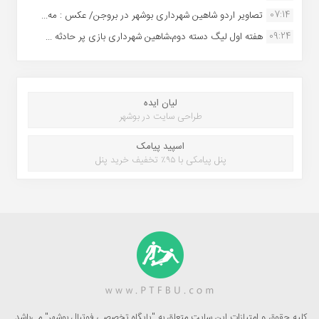
07:14
تصاویر اردو شاهین شهرداری بوشهر در بروجن/ عکس : مه...
09:24
هفته اول لیگ دسته دوم،شاهین شهرداری بازی پر حادثه ...
لیان ایده
طراحی سایت در بوشهر
اسپید پیامک
پنل پیامکی با ۹۵٪ تخفیف خرید پنل
کلیه حقوق و امتیازات این سایت متعلق به "پایگاه تخصصی فوتبال بوشهر" می‌باشد.