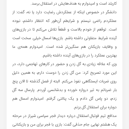
کاربلد است و امیدوارم به هدف‌هایش در استقلال برسد.
دانشگر در خصوص اینکه از عملکردش رضایت دارد یا نه، گفت: از
عملکردم راضی نیستم و شرایطم آن‌طور که انتظار داشتم، نبوده
است. توقعم از خودم بالاست و قطعاً تلاش می‌کنم تا در بازی‌های
آینده شرایط متفاوتی داشته باشم. بازی‌ها امسال خیلی سخت است
و وظایف بازیکنان هم سنگین‌تر شده است. امیدوارم همه‌ی ما
بهترین عملکرد را در بازی‌های آینده داشته باشیم.
وی که علاقه زیادی به گل زدن و حضور در کارهای تهاجمی دارد، در
این مورد تصریح کرد: من گل زدن را دوست دارم، به همین دلیل
روی ضربات ایستگاهی نفوذ می‌کنم. البته از فصل گذشته تا الان پنج
بار ضرباتم به تیر دروازه خورده و بدشانسی آوردم. پارسال سه گل
زدم، دو پاس گل دادم و یک پنالتی گرفتم. امیدوارم امسال هم
دوباره برای استقلال گل بزنم.
مدافع تیم فوتبال استقلال درباره دیدار فجر سپاسی شیراز در مرحله
یک هشتم نهایی جام حذفی گفت: بازی با فجر برای من و بازیکنانی