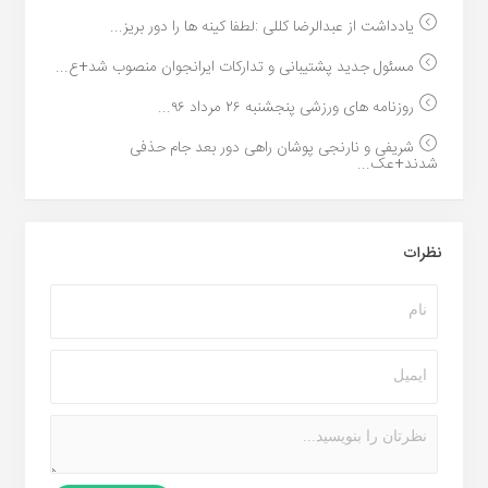
یادداشت از عبدالرضا کللی :لطفا کینه ها را دور بریز...
مسئول جدید پشتیبانی و تدارکات ایرانجوان منصوب شد+ع...
روزنامه های ورزشی پنجشنبه ۲۶ مرداد ۹۶...
شریفی و نارنجی پوشان راهی دور بعد جام حذفی
شدند+عک...
نظرات