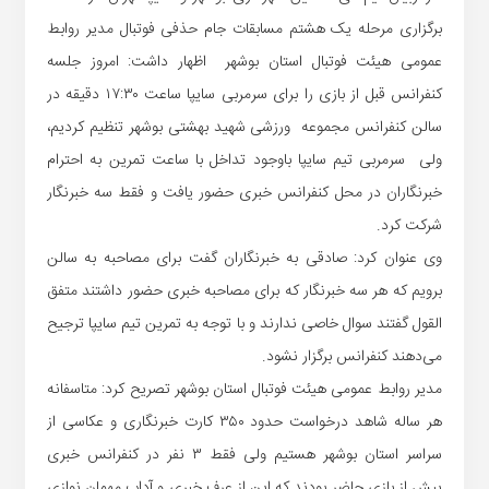
برگزاری مرحله یک هشتم مسابقات جام حذفی فوتبال مدیر روابط
عمومی هیئت فوتبال استان بوشهر اظهار داشت: امروز جلسه
کنفرانس قبل از بازی را برای سرمربی سایپا ساعت ۱۷:۳۰ دقیقه در
سالن کنفرانس مجموعه ورزشی شهید بهشتی بوشهر تنظیم کردیم،
ولی سرمربی تیم سایپا باوجود تداخل با ساعت تمرین به احترام
خبرنگاران در محل کنفرانس خبری حضور یافت و فقط سه خبرنگار
شرکت کرد.
وی عنوان کرد: صادقی به خبرنگاران گفت برای مصاحبه به سالن
برویم که هر سه خبرنگار که برای مصاحبه خبری حضور داشتند متفق
القول گفتند سوال خاصی ندارند و با توجه به تمرین تیم سایپا ترجیح
می‌دهند کنفرانس برگزار نشود.
مدیر روابط عمومی هیئت فوتبال استان بوشهر تصریح کرد: متاسفانه
هر ساله شاهد درخواست حدود ۳۵۰ کارت خبرنگاری و عکاسی از
سراسر استان بوشهر هستیم ولی فقط ۳ نفر در کنفرانس خبری
پیش از بازی حاضر بودند که این از عرف خبری و آداب مهمان نوازی