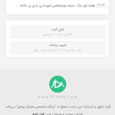
09:24
هفته اول لیگ دسته دوم،شاهین شهرداری بازی پر حادثه ...
لیان ایده
طراحی سایت در بوشهر
اسپید پیامک
پنل پیامکی با ۹۵٪ تخفیف خرید پنل
کلیه حقوق و امتیازات این سایت متعلق به "پایگاه تخصصی فوتبال بوشهر" می‌باشد.
طراحی سایت و میزبانی وب :
لیان ایده