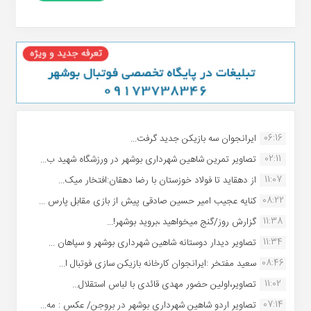
06:16
ایرانجوان سه بازیکن جدید گرفت...
02:11
تصاویر تمرین شاهین شهردارى بوشهر در ورزشگاه شهید ب...
11:07
از دهقاید تا فولاد خوزستان با رضا دهقان:افتخار میک...
08:22
کنایه عجیب امیر حسین صادقی پیش از بازی مقابل پارس ...
11:38
گزارش روز/گنج میخواهید ،بروید بوشهر!...
11:34
تصاویر دیدار دوستانه شاهین شهردارى بوشهر و سپاهان ...
08:46
سعید مفتخر :ایرانجوان کارخانه بازیکن سازی فوتبال ا...
11:02
تصاویر،اولین حضور مهدی قائدی با لباس استقلال...
07:14
تصاویر اردو شاهین شهرداری بوشهر در بروجن/ عکس : مه...