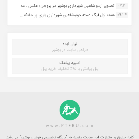
07:14
تصاویر اردو شاهین شهرداری بوشهر در بروجن/ عکس : مه...
09:24
هفته اول لیگ دسته دوم،شاهین شهرداری بازی پر حادثه ...
لیان ایده
طراحی سایت در بوشهر
اسپید پیامک
پنل پیامکی با ۹۵٪ تخفیف خرید پنل
کلیه حقوق و امتیازات این سایت متعلق به "پایگاه تخصصی فوتبال بوشهر" می‌باشد.