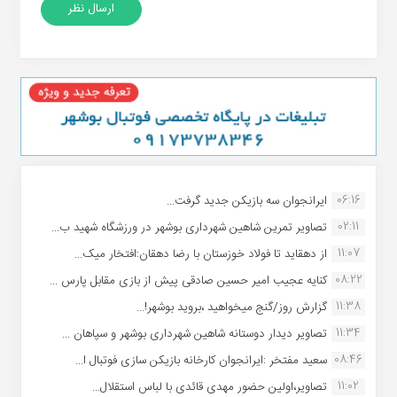
06:16
ایرانجوان سه بازیکن جدید گرفت...
02:11
تصاویر تمرین شاهین شهردارى بوشهر در ورزشگاه شهید ب...
11:07
از دهقاید تا فولاد خوزستان با رضا دهقان:افتخار میک...
08:22
کنایه عجیب امیر حسین صادقی پیش از بازی مقابل پارس ...
11:38
گزارش روز/گنج میخواهید ،بروید بوشهر!...
11:34
تصاویر دیدار دوستانه شاهین شهردارى بوشهر و سپاهان ...
08:46
سعید مفتخر :ایرانجوان کارخانه بازیکن سازی فوتبال ا...
11:02
تصاویر،اولین حضور مهدی قائدی با لباس استقلال...