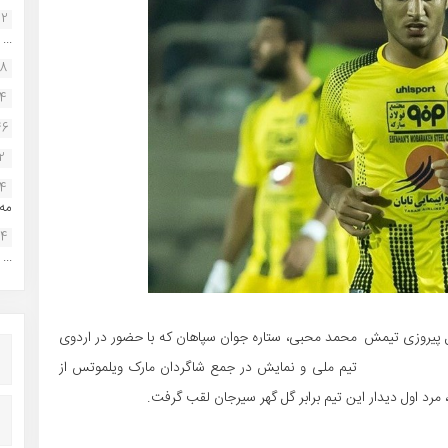
22
...
38
34
46
2
14
مه.
24
...
ل پیروزی تیمش
محمد محبی، ستاره جوان سپاهان که با حضور در اردوی
تیم ملی و نمایش در جمع شاگردان مارک ویلموتس از
، مرد اول دیدار این تیم برابر گل گهر سیرجان لقب گرفت.