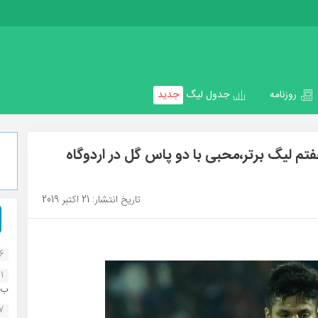
روزنامه
جدول لیگ
جدید
م لیگ برتر،محبی با دو پاس گل در اردوگاه
تاریخ انتشار: 21 اکتبر 2019
16
1
ب..
07