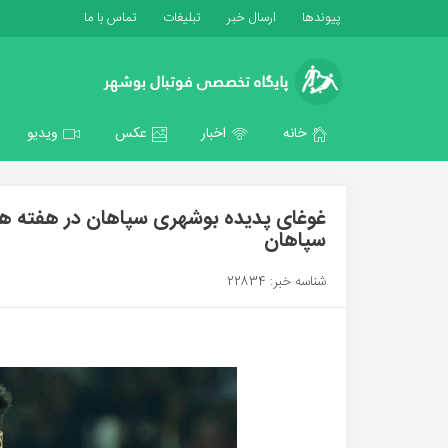
پیوندها
ارسال خبر
تبلیغات
تماس با ما
خانه
اخبار
عکس
ویدیو
غوغای پدیده بوشهری سپاهان در هفته هفت
سپاهان
شناسه خبر: 22834