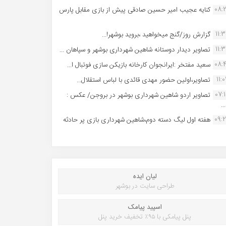
08:
کنایه عجیب امیر حسین صادقی پیش از بازی مقابل پارس
11:
گزارش روز/گنج میخواهید ،بروید بوشهر!...
11:
تصاویر دیدار دوستانه شاهین شهردارى بوشهر و سپاهان ...
08:
سعید مفتخر :ایرانجوان کارخانه بازیکن سازی فوتبال ا...
11:0
تصاویر،اولین حضور مهدی قائدی با لباس استقلال...
07:
تصاویر اردو شاهین شهرداری بوشهر در بروجن/ عکس :
..
09:
هفته اول لیگ دسته دوم،شاهین شهرداری بازی پر حادثه
لیان ایده
طراحی سایت در بوشهر
اسپید پیامک
پنل پیامکی با ۹۵٪ تخفیف خرید پنل