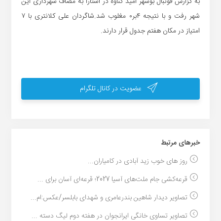
به گزارش فوتبال بوشهر امید گناوه در آستارا به مصاف شهرداری این
شهر رفت و با نتیجه ۴بر۰ مغلوب شد.شاگردان علی کلانتری با ۷
امتیاز در مکان هفتم جدول قرار دارند.
عضویت در کانال تلگرام
خبر‌های مرتبط
روز های خوب زید آبادی در کامیاران...
قرعه‌کشی جام ملت‌های آسیا 2027؛ قرعه‌ای آسان برای ...
تصاویر دیدار شاهین بندرعامری و شهدای بابلسر/عکس:ام...
تصاویر تساوی خانگی ایرانجوان در هفته دوم لیگ دسته ...