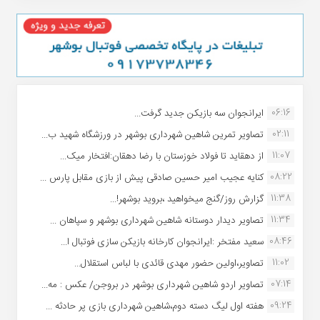
06:16
ایرانجوان سه بازیکن جدید گرفت...
02:11
تصاویر تمرین شاهین شهردارى بوشهر در ورزشگاه شهید ب...
11:07
از دهقاید تا فولاد خوزستان با رضا دهقان:افتخار میک...
08:22
کنایه عجیب امیر حسین صادقی پیش از بازی مقابل پارس ...
11:38
گزارش روز/گنج میخواهید ،بروید بوشهر!...
11:34
تصاویر دیدار دوستانه شاهین شهردارى بوشهر و سپاهان ...
08:46
سعید مفتخر :ایرانجوان کارخانه بازیکن سازی فوتبال ا...
11:02
تصاویر،اولین حضور مهدی قائدی با لباس استقلال...
07:14
تصاویر اردو شاهین شهرداری بوشهر در بروجن/ عکس : مه...
09:24
هفته اول لیگ دسته دوم،شاهین شهرداری بازی پر حادثه ...