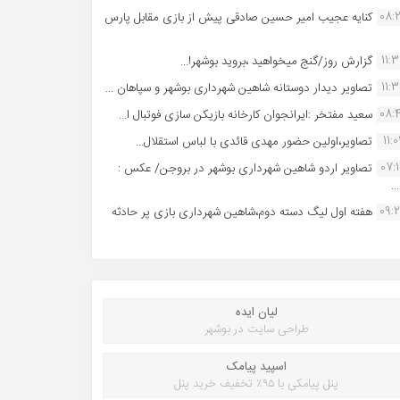
08:
کنایه عجیب امیر حسین صادقی پیش از بازی مقابل پارس
11:
گزارش روز/گنج میخواهید ،بروید بوشهر!...
11:
تصاویر دیدار دوستانه شاهین شهردارى بوشهر و سپاهان ...
08:
سعید مفتخر :ایرانجوان کارخانه بازیکن سازی فوتبال ا...
11:0
تصاویر،اولین حضور مهدی قائدی با لباس استقلال...
07:
تصاویر اردو شاهین شهرداری بوشهر در بروجن/ عکس :
..
09:
هفته اول لیگ دسته دوم،شاهین شهرداری بازی پر حادثه
لیان ایده
طراحی سایت در بوشهر
اسپید پیامک
پنل پیامکی با ۹۵٪ تخفیف خرید پنل