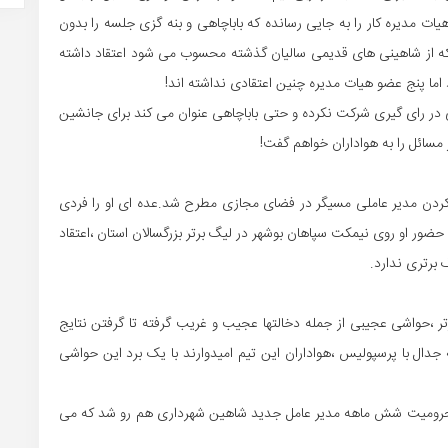
ات مدیره کار را به جایی رسانده که باباچاهی و بنه گزی جلسه را بدون
 که از شاهینی های قدیمی سالیان گذشته محسوب می شود اعتقاد داشته
 اما پنج عضو هیات مدیره چنین اعتقادی نداشته اند!
ی در رای گیری شرکت نکرده و حتی باباچاهی عنوان می کند برای جانشین
مسائل را به هواداران خواهم گفت!
 کردن مدیر عاملی مسیگر در فضای مجازی مطرح شد.عده ای او را فردی
حضور او روی نیمکت سپاهان بوشهر در لیگ برتر بزرگسالان استان ،اعتقاد
 برتری ندارد.
ر ،حواشی عجیبی از جمله دخالتها عجیب و غریب گرفته تا گرفتن نتایج
اکنون در فاصله ۲۴ ساعت مانده به جدال با پرسپولیس ،هواداران این تیم امیدوارند با یک برد این حواشی
محرومیت شش ماهه مدیر عامل جدید شاهین شهرداری هم رو شد که می