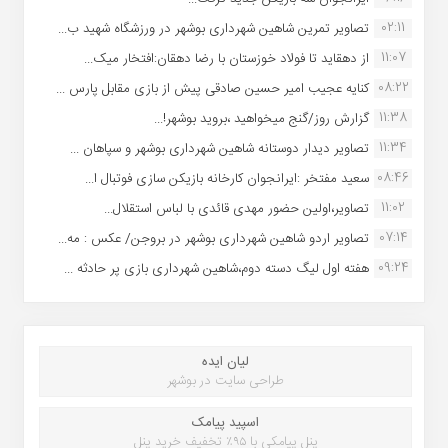
02:11
تصاویر تمرین شاهین شهردارى بوشهر در ورزشگاه شهید ب...
11:07
از دهقاید تا فولاد خوزستان با رضا دهقان:افتخار میک...
08:22
کنایه عجیب امیر حسین صادقی پیش از بازی مقابل پارس ...
11:38
گزارش روز/گنج میخواهید ،بروید بوشهر!...
11:34
تصاویر دیدار دوستانه شاهین شهردارى بوشهر و سپاهان ...
08:46
سعید مفتخر :ایرانجوان کارخانه بازیکن سازی فوتبال ا...
11:02
تصاویر،اولین حضور مهدی قائدی با لباس استقلال...
07:14
تصاویر اردو شاهین شهرداری بوشهر در بروجن/ عکس : مه...
09:24
هفته اول لیگ دسته دوم،شاهین شهرداری بازی پر حادثه ...
لیان ایده
طراحی سایت در بوشهر
اسپید پیامک
پنل پیامکی با ۹۵٪ تخفیف خرید پنل