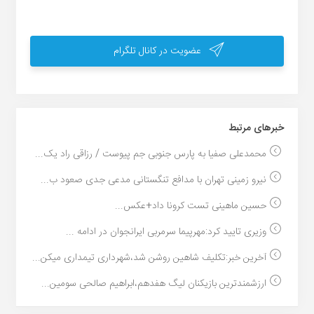
عضویت در کانال تلگرام
خبر‌های مرتبط
محمدعلی صفیا به پارس جنوبی جم پیوست / رزاقی راد یک...
نیرو زمینی تهران با مدافع تنگستانی مدعی جدی صعود ب...
حسین ماهینی تست کرونا داد+عکس...
وزیری تایید کرد:مهرپیما سرمربی ایرانجوان در ادامه ...
آخرین خبر:تکلیف شاهین روشن شد،شهرداری تیمداری میکن...
ارزشمندترین بازیکنان لیگ هفدهم،ابراهیم صالحی سومین...