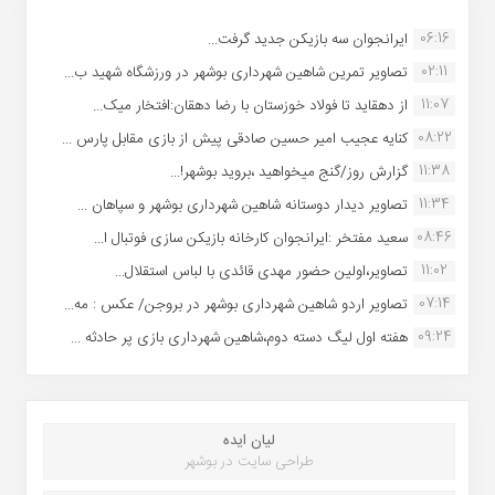
06:16
ایرانجوان سه بازیکن جدید گرفت...
02:11
تصاویر تمرین شاهین شهردارى بوشهر در ورزشگاه شهید ب...
11:07
از دهقاید تا فولاد خوزستان با رضا دهقان:افتخار میک...
08:22
کنایه عجیب امیر حسین صادقی پیش از بازی مقابل پارس ...
11:38
گزارش روز/گنج میخواهید ،بروید بوشهر!...
11:34
تصاویر دیدار دوستانه شاهین شهردارى بوشهر و سپاهان ...
08:46
سعید مفتخر :ایرانجوان کارخانه بازیکن سازی فوتبال ا...
11:02
تصاویر،اولین حضور مهدی قائدی با لباس استقلال...
07:14
تصاویر اردو شاهین شهرداری بوشهر در بروجن/ عکس : مه...
09:24
هفته اول لیگ دسته دوم،شاهین شهرداری بازی پر حادثه ...
لیان ایده
طراحی سایت در بوشهر