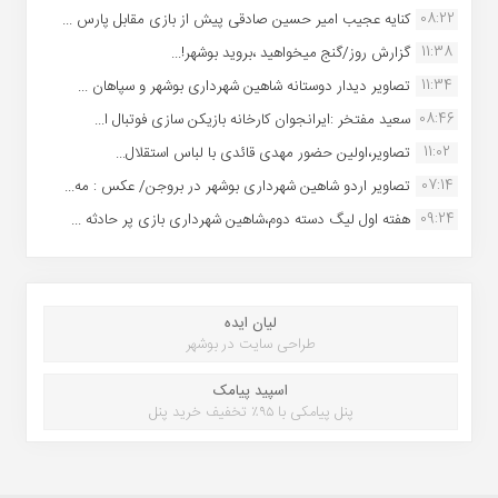
08:22
کنایه عجیب امیر حسین صادقی پیش از بازی مقابل پارس ...
11:38
گزارش روز/گنج میخواهید ،بروید بوشهر!...
11:34
تصاویر دیدار دوستانه شاهین شهردارى بوشهر و سپاهان ...
08:46
سعید مفتخر :ایرانجوان کارخانه بازیکن سازی فوتبال ا...
11:02
تصاویر،اولین حضور مهدی قائدی با لباس استقلال...
07:14
تصاویر اردو شاهین شهرداری بوشهر در بروجن/ عکس : مه...
09:24
هفته اول لیگ دسته دوم،شاهین شهرداری بازی پر حادثه ...
لیان ایده
طراحی سایت در بوشهر
اسپید پیامک
پنل پیامکی با ۹۵٪ تخفیف خرید پنل