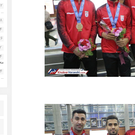
22
...
38
34
46
2
14
مه.
24
...