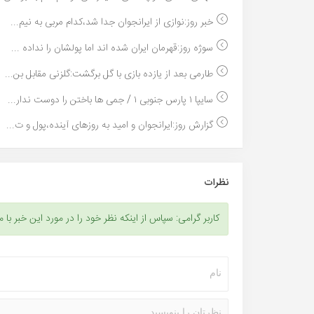
خبر روز:نوازی از ایرانجوان جدا شد،کدام مربی به نیم...
سوژه روز:قهرمان ایران شده اند اما پولشان را نداده ...
طارمی بعد از یازده بازی با گل برگشت:گلزنی مقابل بن...
سایپا ۱ پارس جنوبی ۱ / جمی ها باختن را دوست ندار...
گزارش روز:ایرانجوان و امید به روزهای آینده،پول و ت...
نظرات
کاربر گرامی: سپاس از اینکه نظر خود را در مورد این خبر با م