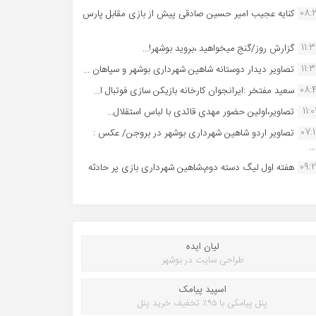
08:
کنایه عجیب امیر حسین صادقی پیش از بازی مقابل پارس
11:
گزارش روز/گنج میخواهید ،بروید بوشهر!...
11:
تصاویر دیدار دوستانه شاهین شهردارى بوشهر و سپاهان ...
08:
سعید مفتخر :ایرانجوان کارخانه بازیکن سازی فوتبال ا...
11:0
تصاویر،اولین حضور مهدی قائدی با لباس استقلال...
07:
تصاویر اردو شاهین شهرداری بوشهر در بروجن/ عکس :
..
09:
هفته اول لیگ دسته دوم،شاهین شهرداری بازی پر حادثه
لیان ایده
طراحی سایت در بوشهر
اسپید پیامک
پنل پیامکی با ۹۵٪ تخفیف خرید پنل