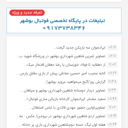
06:16
ایرانجوان سه بازیکن جدید گرفت...
02:11
تصاویر تمرین شاهین شهردارى بوشهر در ورزشگاه شهید ب...
11:07
از دهقاید تا فولاد خوزستان با رضا دهقان:افتخار میک...
08:22
کنایه عجیب امیر حسین صادقی پیش از بازی مقابل پارس ...
11:38
گزارش روز/گنج میخواهید ،بروید بوشهر!...
11:34
تصاویر دیدار دوستانه شاهین شهردارى بوشهر و سپاهان ...
08:46
سعید مفتخر :ایرانجوان کارخانه بازیکن سازی فوتبال ا...
11:02
تصاویر،اولین حضور مهدی قائدی با لباس استقلال...
07:14
تصاویر اردو شاهین شهرداری بوشهر در بروجن/ عکس : مه...
09:24
هفته اول لیگ دسته دوم،شاهین شهرداری بازی پر حادثه ...