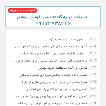
06:16
ایرانجوان سه بازیکن جدید گرفت...
02:11
تصاویر تمرین شاهین شهردارى بوشهر در ورزشگاه شهید ب...
11:07
از دهقاید تا فولاد خوزستان با رضا دهقان:افتخار میک...
08:22
کنایه عجیب امیر حسین صادقی پیش از بازی مقابل پارس ...
11:38
گزارش روز/گنج میخواهید ،بروید بوشهر!...
11:34
تصاویر دیدار دوستانه شاهین شهردارى بوشهر و سپاهان ...
08:46
سعید مفتخر :ایرانجوان کارخانه بازیکن سازی فوتبال ا...
11:02
تصاویر،اولین حضور مهدی قائدی با لباس استقلال...
07:14
تصاویر اردو شاهین شهرداری بوشهر در بروجن/ عکس : مه...
09:24
هفته اول لیگ دسته دوم،شاهین شهرداری بازی پر حادثه ...