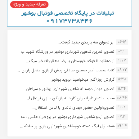
06:16
ایرانجوان سه بازیکن جدید گرفت...
02:11
تصاویر تمرین شاهین شهردارى بوشهر در ورزشگاه شهید ب...
11:07
از دهقاید تا فولاد خوزستان با رضا دهقان:افتخار میک...
08:22
کنایه عجیب امیر حسین صادقی پیش از بازی مقابل پارس ...
11:38
گزارش روز/گنج میخواهید ،بروید بوشهر!...
11:34
تصاویر دیدار دوستانه شاهین شهردارى بوشهر و سپاهان ...
08:46
سعید مفتخر :ایرانجوان کارخانه بازیکن سازی فوتبال ا...
11:02
تصاویر،اولین حضور مهدی قائدی با لباس استقلال...
07:14
تصاویر اردو شاهین شهرداری بوشهر در بروجن/ عکس : مه...
09:24
هفته اول لیگ دسته دوم،شاهین شهرداری بازی پر حادثه ...