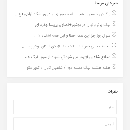
خبر‌های مرتبط
واکنش حسین ماهینی بله حضور زنان در ورزشگاه آزادی+ع...
لیگ برتر بانوان در بوشهر+تصاویر:پریسا جفره ای...
سوال روز،چرا این همه خطا و این همه اشتباه ؟!...
محمد نجفی خبر داد: انتخاب ۹ بازیکن استان بوشهر به ...
مدافع شاهین لژیونر می شود؟پیشنهاد از سوپر لیگ هند ...
هفته هشتم لیگ دسته دوم / شاهین تابان 0 کویر مقو...
نظرات