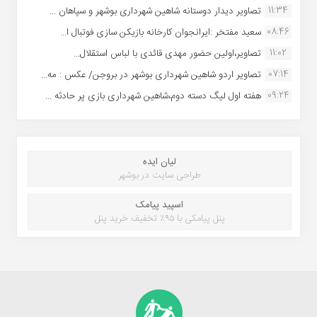
11:34
تصاویر دیدار دوستانه شاهین شهردارى بوشهر و سپاهان ...
08:46
سعید مفتخر :ایرانجوان کارخانه بازیکن سازی فوتبال ا...
11:02
تصاویر،اولین حضور مهدی قائدی با لباس استقلال...
07:14
تصاویر اردو شاهین شهرداری بوشهر در بروجن/ عکس : مه...
09:24
هفته اول لیگ دسته دوم،شاهین شهرداری بازی پر حادثه ...
لیان ایده
طراحی سایت در بوشهر
اسپید پیامک
پنل پیامکی با ۹۵٪ تخفیف خرید پنل