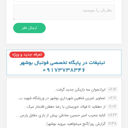
06:16
ایرانجوان سه بازیکن جدید گرفت...
02:11
تصاویر تمرین شاهین شهردارى بوشهر در ورزشگاه شهید ب...
11:07
از دهقاید تا فولاد خوزستان با رضا دهقان:افتخار میک...
08:22
کنایه عجیب امیر حسین صادقی پیش از بازی مقابل پارس ...
11:38
گزارش روز/گنج میخواهید ،بروید بوشهر!...