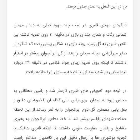
بار در این فصل به صدر جدول برسد.
شاگردان مهدی قنبری در غیاب چند مهره اصلی به دیدار مهمان
شمالی رفت و همان ابتدای بازی در دقیقه ۱۱ روی ضربه کاشته بی
نقص قنبری به گل رسید.روند بازی به شکلی پیش رفت که شاگردان
صابر میرقربانی میانه میدان را بعد از گل ایرانجوان بیشتر در اختیار
داشتند تا اینکه روی ضربه زیبای جواد غلامی در دقیقه ۳۲ دروازه
نیما ملایی باز شد.نیمه اول با نتیجه مساوی ۱بر۱ خاتمه یافت.
در نیمه دوم تعویض های قنبری کارساز شد و رامین دهقانی به
محض ورود به میدان روی پاس عالی کاظمیان با ضربه ای دقیق و
بغل پایی مطمئن گل دوم ایرانجوان را به ثمر رساند.از این لحظه
حملات شهدای بابلسر بیشتر شد اما خط دفاعی ایرانجوان به رهبری
مشایخ و باغبان مقاومت خوبی داشتند تا اینکه قنبری هافبک با
تجربه بوشهری ها با ارسال دقیق این بار کاظمیان مدافع راست