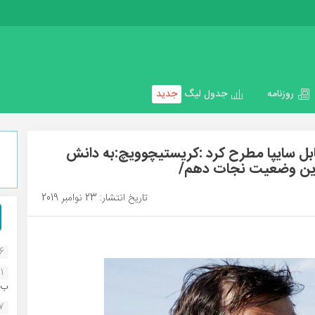
روزنامه
جدول لیگ
جدید
بل سایپا مطرح کرد :کریستیچوویچ:به دانش
از این وضعیت نجات دهم/
تاریخ انتشار: 23 نوامبر 2019
16
1
ب..
07