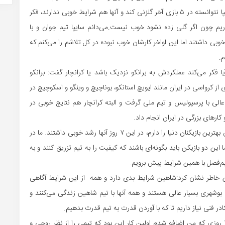
سرمربی شاهین بوشهر در مورد بازی فردا گفت:‌ می‌دانیم سایپا نتوانسته در ۵ بازی آخر گلزنی کند و آنها هم شرایط خوبی ندارند، فکر
یم چون اگر گلی زده نشود خوب نیست.می‌دانم سایپا تیم جوان و با
بی داشتند اما این اواخر کارشان خوب نبوده در کل تلاشم را می‌کنم که
م.
ا فکر می‌کند عملکردش به برانکو نزدیک باشد یا کرانچار گفت: برانکو
 از کرواسی در ایران مانند ایویچ استانکو، بوناچیچ و وینگو و اسکوچیچ در
ی عالی با پرسپولیس و تیم ملی گرفت و البته کرانچار هم نتایج خوبی در
ارهای بزرگی در ایران انجام داد.
وی در مورد کمبودهای تیمش تصریح کرد:‌می‌توانم بگویم الان بهترین بازیکنان دنیا را دارم، در این ۷ روز آنها رشد خوبی داشتند. ما در
این دو بازیکن باید بگونه‌ای باشند که کیفیت را به تیم تزریق کنند و به
نیم‌فصل با همین شرایط پیش برویم.
خاطر نشان کرد:‌شاهین شرایط بدی دارد و همه از این شرایط آگاهی
ن بوشهری بسیار عالی هستند و همه آنها با تیم شاهین زندگی می‌کنند و
ر فنی نیاز داریم تا که با آوردن قدرت به تیم قدرت بدهیم.
وی در خصوص برنامه‌اش برای تیم جدیدش گفت:‌ در این ۷ روزی که من اضافه شدم اولین کار این بود که تیمی را از نظر روحی و