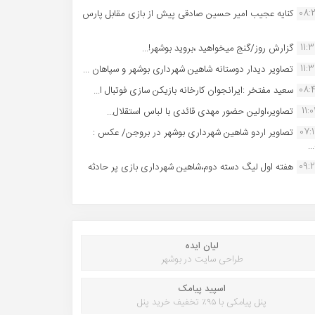
08:
کنایه عجیب امیر حسین صادقی پیش از بازی مقابل پارس
11:
گزارش روز/گنج میخواهید ،بروید بوشهر!...
11:
تصاویر دیدار دوستانه شاهین شهردارى بوشهر و سپاهان ...
08:
سعید مفتخر :ایرانجوان کارخانه بازیکن سازی فوتبال ا...
11:0
تصاویر،اولین حضور مهدی قائدی با لباس استقلال...
07:
تصاویر اردو شاهین شهرداری بوشهر در بروجن/ عکس :
..
09:
هفته اول لیگ دسته دوم،شاهین شهرداری بازی پر حادثه
لیان ایده
طراحی سایت در بوشهر
اسپید پیامک
پنل پیامکی با ۹۵٪ تخفیف خرید پنل