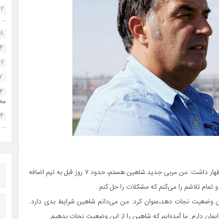
22
...
38
34
46
2
14
مه.
24
...
میشو کریستیچوویچ در نشست خبری پیش از بازی با سایپا اظهار داشت: من مربی جدید شاهین هستم، حدود ۷ روز قبل به تیم اضافه
 تمام تلاشم را می‌کنم که مشکلات را حل کنم.
 این وضعیت نجات دهد،‌عنوان کرد: من می‌دانم شاهین شرایط بدی دارد.