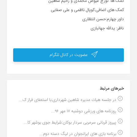
کمک ها: تورج عیوض محمدی و رحیم شاهین
کمک های اضافی:کوپال ناظمی و علی صفایی
داور چهارم:حسن انتظاری
ناظر: یدالله جهانبازی
عضویت در کانال تلگرام
خبر‌های مرتبط
در جلسه هیات مدیره شاهین شهرداری:با استعفای فراز ک...
روزنامه های ورزشی دوشنبه ۱۷ مهر ۹۶...
پیروز قربانی سرمربی سردار بوکان:شرایط جوی بوشهر کا...
برنامه بازی های ایرانجوان در لیگ دسته دوم...