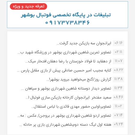
06:16
ایرانجوان سه بازیکن جدید گرفت...
02:11
تصاویر تمرین شاهین شهردارى بوشهر در ورزشگاه شهید ب...
11:07
از دهقاید تا فولاد خوزستان با رضا دهقان:افتخار میک...
08:22
کنایه عجیب امیر حسین صادقی پیش از بازی مقابل پارس ...
11:38
گزارش روز/گنج میخواهید ،بروید بوشهر!...
11:34
تصاویر دیدار دوستانه شاهین شهردارى بوشهر و سپاهان ...
08:46
سعید مفتخر :ایرانجوان کارخانه بازیکن سازی فوتبال ا...
11:02
تصاویر،اولین حضور مهدی قائدی با لباس استقلال...
07:14
تصاویر اردو شاهین شهرداری بوشهر در بروجن/ عکس : مه...
09:24
هفته اول لیگ دسته دوم،شاهین شهرداری بازی پر حادثه ...