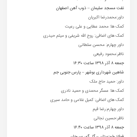
نفت مسجد سلیمان – ذوب آهن اصفهان
داور:محمدرضا اکبریان
کمک ها: محمد عطایی و علی رعیت
کمک های اضافی: روح الله شریفی و میثم حیدری
داور چهارم: محسن سلطانی
ناظر:محمود رفیعی
جمعه ۸ آذر ۱۳۹۸ ساعت ۱۶:۳۰
شاهین شهرداری بوشهر – پارس جنوبی جم
داور: حمید حاج ملک
کمک ها: عسگر محمدی و حمید نادری
کمک های اضافی: کمیل غلامی و حامد سیری
داور چهارم:رضا قیم
ناظر:حسین نجاتی
جمعه ۸ آذر ۱۳۹۸ ساعت ۱۶:۴۰
فولاد خوزستان – گل گهر سیرجان