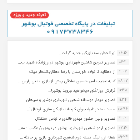
06:16
ایرانجوان سه بازیکن جدید گرفت...
02:11
تصاویر تمرین شاهین شهردارى بوشهر در ورزشگاه شهید ب...
11:07
از دهقاید تا فولاد خوزستان با رضا دهقان:افتخار میک...
08:22
کنایه عجیب امیر حسین صادقی پیش از بازی مقابل پارس ...
11:38
گزارش روز/گنج میخواهید ،بروید بوشهر!...
11:34
تصاویر دیدار دوستانه شاهین شهردارى بوشهر و سپاهان ...
08:46
سعید مفتخر :ایرانجوان کارخانه بازیکن سازی فوتبال ا...
11:02
تصاویر،اولین حضور مهدی قائدی با لباس استقلال...
07:14
تصاویر اردو شاهین شهرداری بوشهر در بروجن/ عکس : مه...
09:24
هفته اول لیگ دسته دوم،شاهین شهرداری بازی پر حادثه ...