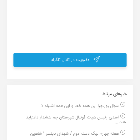
عضویت در کانال تلگرام
خبر‌های مرتبط
سوال روز،چرا این همه خطا و این همه اشتباه ؟!...
اسدی رئیس هیات فوتبال شهرستان جم هشدار داد:باید
هت...
هفته چهارم لیگ دسته دوم / شهدای بابلسر 1 شاهین ...