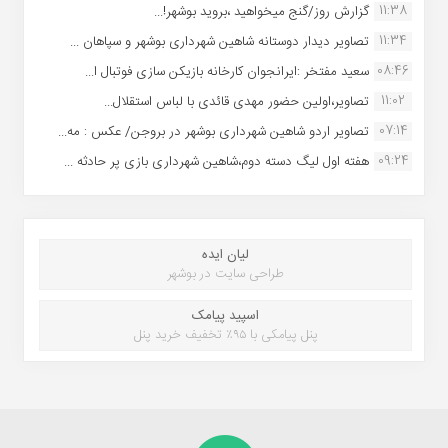
11:38
گزارش روز/گنج میخواهید ،بروید بوشهر!...
11:34
تصاویر دیدار دوستانه شاهین شهردارى بوشهر و سپاهان ...
08:46
سعید مفتخر :ایرانجوان کارخانه بازیکن سازی فوتبال ا...
11:02
تصاویر،اولین حضور مهدی قائدی با لباس استقلال...
07:14
تصاویر اردو شاهین شهرداری بوشهر در بروجن/ عکس : مه...
09:24
هفته اول لیگ دسته دوم،شاهین شهرداری بازی پر حادثه ...
لیان ایده
طراحی سایت در بوشهر
اسپید پیامک
پنل پیامکی با ۹۵٪ تخفیف خرید پنل