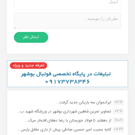
06:16
ایرانجوان سه بازیکن جدید گرفت...
02:11
تصاویر تمرین شاهین شهردارى بوشهر در ورزشگاه شهید ب...
11:07
از دهقاید تا فولاد خوزستان با رضا دهقان:افتخار میک...
08:22
کنایه عجیب امیر حسین صادقی پیش از بازی مقابل پارس ...