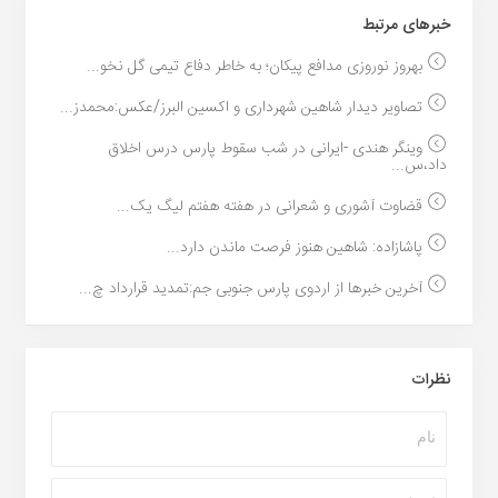
خبر‌های مرتبط
بهروز نوروزی مدافع پیکان؛ به خاطر دفاع تیمی گل نخو...
تصاویر دیدار شاهین شهرداری و اکسین البرز/عکس:محمدز...
وینگر هندی -ایرانی در شب سقوط پارس درس اخلاق
داد،س...
قضاوت آشوری و شعرانی در هفته هفتم لیگ یک...
پاشازاده: شاهین هنوز فرصت ماندن دارد...
آخرین خبرها از اردوی پارس جنوبی جم:تمدید قرارداد چ...
نظرات