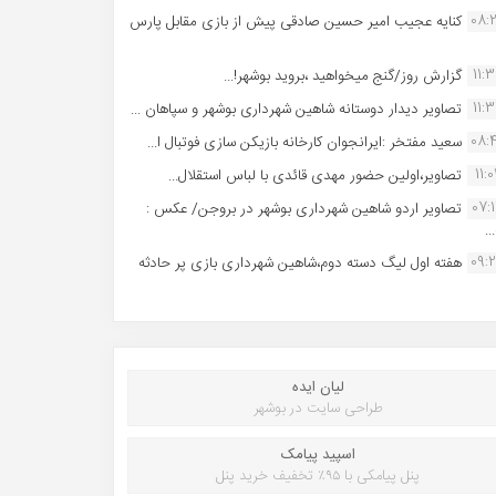
08:
کنایه عجیب امیر حسین صادقی پیش از بازی مقابل پارس
11:
گزارش روز/گنج میخواهید ،بروید بوشهر!...
11:
تصاویر دیدار دوستانه شاهین شهردارى بوشهر و سپاهان ...
08:
سعید مفتخر :ایرانجوان کارخانه بازیکن سازی فوتبال ا...
11:0
تصاویر،اولین حضور مهدی قائدی با لباس استقلال...
07:
تصاویر اردو شاهین شهرداری بوشهر در بروجن/ عکس :
..
09:
هفته اول لیگ دسته دوم،شاهین شهرداری بازی پر حادثه
لیان ایده
طراحی سایت در بوشهر
اسپید پیامک
پنل پیامکی با ۹۵٪ تخفیف خرید پنل