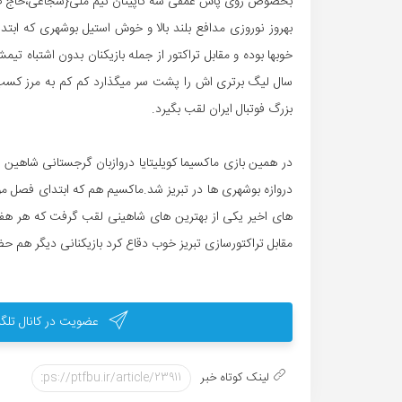
بخصوص روی پاس عمقی سه کاپیتان تیم ملی{شجاعی،حاج صف
بهروز نوروزی مدافع بلند بالا و خوش استیل بوشهری که ابتدا
سال لیگ برتری اش را پشت سر میگذارد کم کم به مرز کسب 
بزرگ فوتبال ایران لقب بگیرد.
در همین بازی ماکسیما کویلیتایا دروازبان گرجستانی شاهین 
دروازه بوشهری ها در تبریز شد.ماکسیم هم که ابتدای فصل مورد
های اخیر یکی از بهترین های شاهینی لقب گرفت که هر هفته ب
مقابل تراکتورسازی تبریز خوب دقاع کرد بازیکنانی دیگر هم حض
عضویت در کانال تلگر
لینک کوتاه خبر