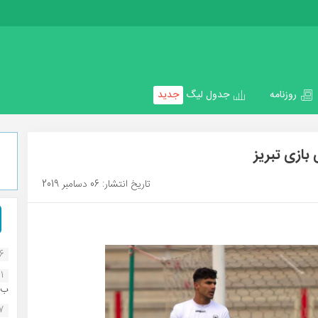
روزنامه
جدول لیگ
جدید
ازی تبریز
تاریخ انتشار: 06 دسامبر 2019
16
1
ب..
07