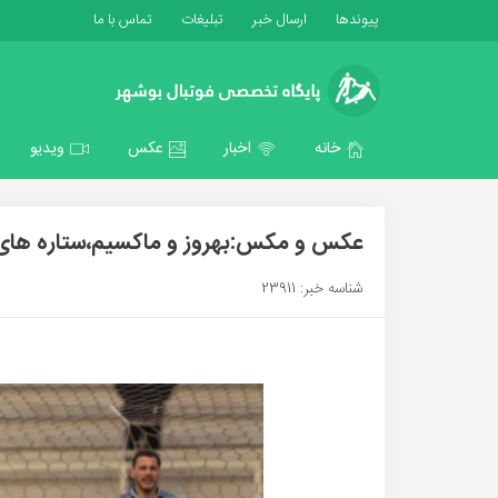
پیوندها
ارسال خبر
تبلیغات
تماس با ما
خانه
اخبار
عکس
ویدیو
عکس و مکس:بهروز و ماکسیم،ستاره های ب
شناسه خبر: 23911