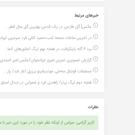
خبر‌های مرتبط
عکس| گل طارمی در یک قدمی بهترین گل سال قطر...
در آخرین ساعات جمعه شب،حمید کللی فرد سرمربی ایرانج
برد ۴ گله راینکرافت در هفته نهم لیگ آماتورهای آلما...
گزارش تصویری تمرین امروز ایرانجوان/عکس:امیر احمدی.
مسابقات فوتبال ساحلی موندیالیتو برزیل آغاز شد/ پار...
هفته دوم لیگ برتر/ زاهدی فرد و شعرانی در جدال استق..
نظرات
کاربر گرامی: سپاس از اینکه نظر خود را در مورد این خبر با م