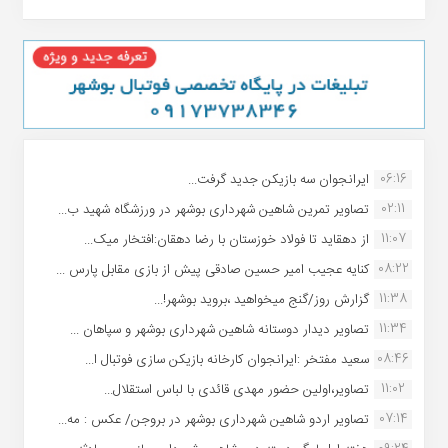
06:16
ایرانجوان سه بازیکن جدید گرفت...
02:11
تصاویر تمرین شاهین شهردارى بوشهر در ورزشگاه شهید ب...
11:07
از دهقاید تا فولاد خوزستان با رضا دهقان:افتخار میک...
08:22
کنایه عجیب امیر حسین صادقی پیش از بازی مقابل پارس ...
11:38
گزارش روز/گنج میخواهید ،بروید بوشهر!...
11:34
تصاویر دیدار دوستانه شاهین شهردارى بوشهر و سپاهان ...
08:46
سعید مفتخر :ایرانجوان کارخانه بازیکن سازی فوتبال ا...
11:02
تصاویر،اولین حضور مهدی قائدی با لباس استقلال...
07:14
تصاویر اردو شاهین شهرداری بوشهر در بروجن/ عکس : مه...