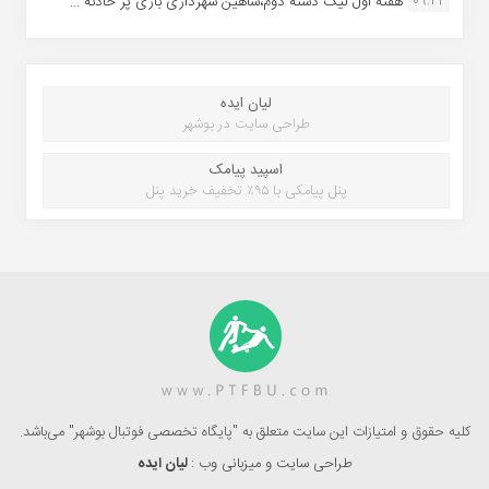
09:24
هفته اول لیگ دسته دوم،شاهین شهرداری بازی پر حادثه ...
لیان ایده
طراحی سایت در بوشهر
اسپید پیامک
پنل پیامکی با ۹۵٪ تخفیف خرید پنل
کلیه حقوق و امتیازات این سایت متعلق به "پایگاه تخصصی فوتبال بوشهر" می‌باشد.
طراحی سایت و میزبانی وب :
لیان ایده