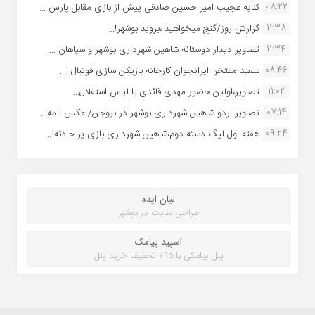
08:22
کنایه عجیب امیر حسین صادقی پیش از بازی مقابل پارس ...
11:38
گزارش روز/گنج میخواهید ،بروید بوشهر!...
11:34
تصاویر دیدار دوستانه شاهین شهردارى بوشهر و سپاهان ...
08:46
سعید مفتخر :ایرانجوان کارخانه بازیکن سازی فوتبال ا...
11:02
تصاویر،اولین حضور مهدی قائدی با لباس استقلال...
07:14
تصاویر اردو شاهین شهرداری بوشهر در بروجن/ عکس : مه...
09:24
هفته اول لیگ دسته دوم،شاهین شهرداری بازی پر حادثه ...
لیان ایده
طراحی سایت در بوشهر
اسپید پیامک
پنل پیامکی با ۹۵٪ تخفیف خرید پنل