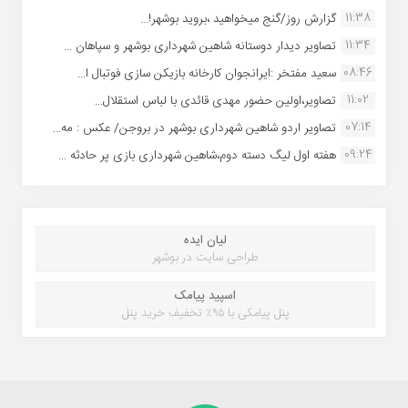
11:38
گزارش روز/گنج میخواهید ،بروید بوشهر!...
11:34
تصاویر دیدار دوستانه شاهین شهردارى بوشهر و سپاهان ...
08:46
سعید مفتخر :ایرانجوان کارخانه بازیکن سازی فوتبال ا...
11:02
تصاویر،اولین حضور مهدی قائدی با لباس استقلال...
07:14
تصاویر اردو شاهین شهرداری بوشهر در بروجن/ عکس : مه...
09:24
هفته اول لیگ دسته دوم،شاهین شهرداری بازی پر حادثه ...
لیان ایده
طراحی سایت در بوشهر
اسپید پیامک
پنل پیامکی با ۹۵٪ تخفیف خرید پنل