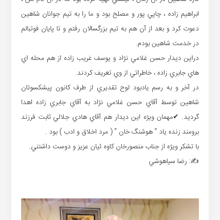
ابراهيم زاده ، چاپي پور و مصلح بود و ما را به تيم جوانان شاهين
دعوت كرد و بعد از آن هم به تيم بزرگسالان رفتم و تا پايان فوتبالم
در خدمت شاهين بودم.
دراين ديدار حسن غلامي نژاد و يوسف غريب زاده از هم محله اي
هاي جابري زاده ، خاطراتي از وي تعريف كردند.
در آخر و به رسم يادبود لوح تقديري از طرف كانون پيشكسوتان
شاهين توسط آقاي حسن غلامي نژاد به آقاي جابري زاده اهدا
گرديد. ✔مهمان ويژه اين ديدار هم آقاي هادي جلالي ثابت فرزند
برومند زنده ياد ” هوشنگ خان ” ( مرد اخلاق و ادب ) بود .
با تشكر ويژه از جناب منصورخان كاوه ئيان عزيز و دوست داشتني.
✍: رضا سياهوشي