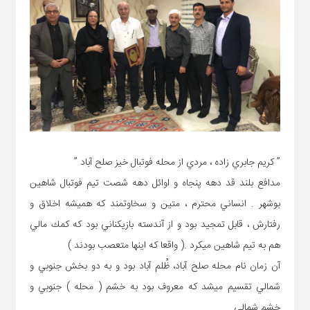
” كريم جابري زاده ، مردي از محله فوتبال خيز صلح آباد ”
مدافع بلند قد دهه پنجاه و اوائل دهه شصت تيم فوتبال شاهين
بوشهر . انساني محترم ، متين و سخاوتمند كه هميشه اخلاق و
رفتارش ، قابل تمجيد بود و از آندسته بازيكناني بود كه كمك مالي
هم به تيم شاهين ميكرد .( واقعا كه اينها متعصب بودند )
آن زمان نام محله صلح آباد، ظُلم آباد بود و به دو بخش جنوبي و
شمالي تقسيم ميشد كه معروف بود به خشم ( محله ) جنوبي و
خشم شمالي .