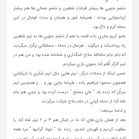
خشم جنوبي ها بيشتر طرفدار شاهين و خشم شمالي ها هم بيشتر
ايرانجواني بودند ، هميشه شور و هيجان و بحث فوتبال در اين
محله گرم و داغ بود .
عامو كريم جابري زاده قصه ما هم از خشم جنوبي ها به تيم شاهين
راه پيداميكند و ميگويد : هرسال در محله ، مسابقاتي برگزار ميگرديد
كه بنام جام ماشاالله ملاح نامگذاري و شناخته شده بود و من هم در
تيم كارگر ظُلم آباد جنوبي بازي ميكردم.
ضمن اينكه از محلات ديگر ، تيم هايي مثل: تيم شكري با بازيكناني
همچون محمود ابراهيم زاده ، عليرضا چاپي پور و … و همچنين تيم
سرتُل كه زنده ياد ” علي مصلح ” درست كرده بود و تيمي هم بنام
شاه آباد از محله كوتي در جام ملاح شركت ميكردند .
و ادامه ميدهد؛
بعد از همان بازي هاي كه ما در فينال هم ٣ بر ٢ تيم شاه آباد را
مغلوب كرديم و قهرمان شديم ، زنده ياد ” جواد گرانبها ” مرد همه
كاره شاهين در آن زمان ، ليستي تهيه كرده بود كه در آن نام من ،