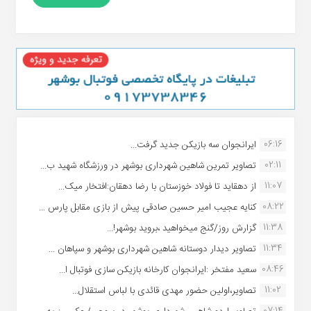
06:16
ایرانجوان سه بازیکن جدید گرفت...
02:11
تصاویر تمرین شاهین شهردارى بوشهر در ورزشگاه شهید ب...
11:07
از دهقاید تا فولاد خوزستان با رضا دهقان:افتخار میک...
08:22
کنایه عجیب امیر حسین صادقی پیش از بازی مقابل پارس ...
11:38
گزارش روز/گنج میخواهید ،بروید بوشهر!...
11:34
تصاویر دیدار دوستانه شاهین شهردارى بوشهر و سپاهان ...
08:46
سعید مفتخر :ایرانجوان کارخانه بازیکن سازی فوتبال ا...
11:02
تصاویر،اولین حضور مهدی قائدی با لباس استقلال...