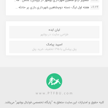
07:14
تصاویر اردو شاهین شهرداری بوشهر در بروجن/ عکس : مه...
09:24
هفته اول لیگ دسته دوم،شاهین شهرداری بازی پر حادثه ...
لیان ایده
طراحی سایت در بوشهر
اسپید پیامک
پنل پیامکی با ۹۵٪ تخفیف خرید پنل
کلیه حقوق و امتیازات این سایت متعلق به "پایگاه تخصصی فوتبال بوشهر" می‌باشد.