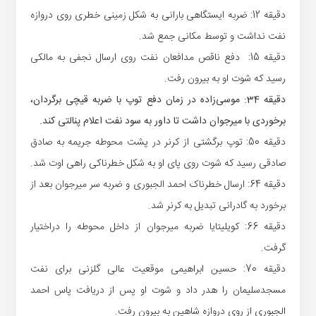
دقیقه 12: ضربه ایستگاهی بارانی به شکل زمینی خطری روی دروازه
نفت نداشت و توسط مکانی جمع شد.
دقیقه 15: دفع ناقص مدافعان نفت روی ارسال نجفی به مالکی
رسید که شوت او به بیرون رفت.
دقیقه 34: موسی‌زاده در زمان دفع توپ با ضربه قیچی برگردان،
برخوردی با میرجوان داشت تا داور به سود نفت اعلام پنالتی کند.
دقیقه 50: توپ برگشتی از کرنر در پشت محوطه جریمه به صادق
صادقی رسید که شوت روی پای او به شکل خطرناکی راهی اوت شد.
دقیقه 64: ارسال خطرناک احمد الجبوری و ضربه سر میرجوان بعد از
برخورد به گادرانی تبدیل به کرنر شد.
دقیقه 66: کویلیتایا ضربه میرجوان از داخل محوطه را دراختیار
گرفت.
دقیقه 70: حسین ابراهیمی موقعیت عالی گلزنی برای نفت
مسجدسلیمان را هدر داد و شوت او پس از دریافت پاس احمد
الجبوری از روی دروازه شاهین به بیرون رفت.