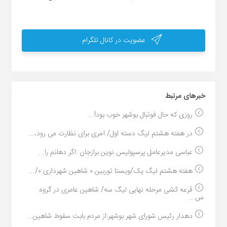
عضویت در کانال تلگرام
خبر‌های مرتبط
روزی که حال فوتبال بوشهر خوب بود!...
در هفته هشتم لیگ دسته اول/ آمری برای نظارت می رود،...
عباسی مدیرعامل پرسپولیس نوین برازجان :اگر دهانم را...
هفته هشتم لیگ یک/ویستا توربین ۰ شاهین شهرداری ۰/...
قرعه کشی مرحله نهایی لیگ سه/ شاهین عامری در گروه
س...
دهدار رئیس شورای شهر بوشهر:از مردم بابت سقوط شاهین...