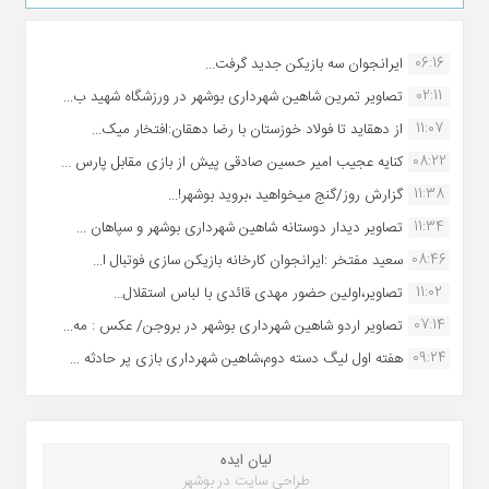
06:16
ایرانجوان سه بازیکن جدید گرفت...
02:11
تصاویر تمرین شاهین شهردارى بوشهر در ورزشگاه شهید ب...
11:07
از دهقاید تا فولاد خوزستان با رضا دهقان:افتخار میک...
08:22
کنایه عجیب امیر حسین صادقی پیش از بازی مقابل پارس ...
11:38
گزارش روز/گنج میخواهید ،بروید بوشهر!...
11:34
تصاویر دیدار دوستانه شاهین شهردارى بوشهر و سپاهان ...
08:46
سعید مفتخر :ایرانجوان کارخانه بازیکن سازی فوتبال ا...
11:02
تصاویر،اولین حضور مهدی قائدی با لباس استقلال...
07:14
تصاویر اردو شاهین شهرداری بوشهر در بروجن/ عکس : مه...
09:24
هفته اول لیگ دسته دوم،شاهین شهرداری بازی پر حادثه ...
لیان ایده
طراحی سایت در بوشهر