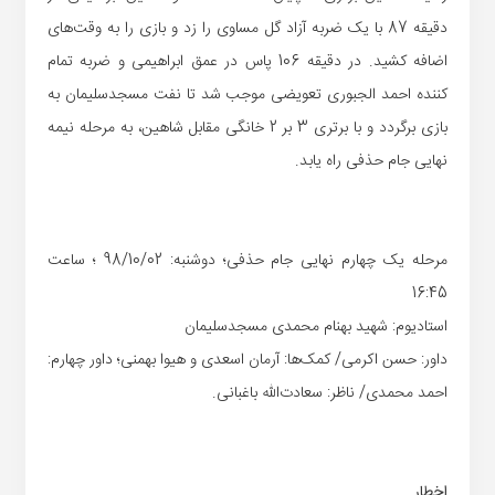
دقیقه 87 با یک ضربه آزاد گل مساوی را زد و بازی را به وقت‌های
اضافه کشید. در دقیقه 106 پاس در عمق ابراهیمی و ضربه تمام
کننده احمد الجبوری تعویضی موجب شد تا نفت مسجدسلیمان به
بازی برگردد و با برتری 3 بر 2 خانگی مقابل شاهین، به مرحله نیمه
نهایی جام حذفی راه یابد.
مرحله یک چهارم نهایی جام حذفی؛ دوشنبه: 98/10/02 ؛ ساعت
16:45
استادیوم: شهید بهنام محمدی مسجدسلیمان
داور: حسن اکرمی/ کمک‌ها: آرمان اسعدی و هیوا بهمنی؛ داور چهارم:
احمد محمدی/ ناظر: سعادت‌الله باغبانی.
اخطار