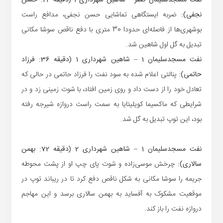
نفت مسجدسلیمان صفر – شاهین شهرداری 1 (دقیقه 24: حسن
نجفی):
ضربه ایستگاهی تماشایی حسن نجفی، مدافع راست
بوشهری‌ها از فاصله‌ای حدودا 30 متری با دفع ناقص سوشا مکانی
تبدیل به گل اول شاهین شد.
نفت مسجدسلیمان 1 – شاهین شهرداری 1 (دقیقه 36: فرزاد
حاتمی):
پنالتی اعلام شده به سود نفت را فرزاد حاتمی در حالی که
تعادل خود را از دست داد و روی زمین افتاد، با شوت زمینی زد و در
شرایطی که ماکسیما کویلیتایا به سمت راست دروازه شیرجه رفته
بود، این توپ تبدیل به گل شد.
نفت مسجدسلیمان 1 – شاهین شهرداری 2 (دقیقه 72: بهمن
سالاری):
چرخش موسی‌زاده و شوت پای چپ او از پشت محوطه
جریمه را سوشا مکانی به شکل ناقص دفع کرد تا در ریباند توپ در
موقعیت مشکوک به آفساید به بهمن سالاری برسد و این مهاجم
دروازه نفت را باز کند.