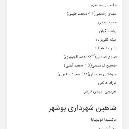
حامد نورمحمدی
مهدی رستمی(46- محمد طیبی)
مجید عیدی
پیام ملکیان
میثم نقی‌زاده
علیرضا علیزاده
صادق صادقی(63- احمد الجبوری)
حسین ابراهیمی(115- سعید آهنی)
میرهادی میرجوان(100- سجاد جعفری)
فرزاد حاتمی
سرمربی:
مهدی تارتار
شاهین شهرداری بوشهر
ماکسیما کویلیتایا
لوکا گادرانی