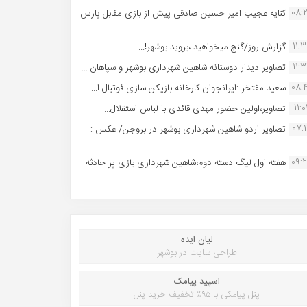
08:
کنایه عجیب امیر حسین صادقی پیش از بازی مقابل پارس
11:
گزارش روز/گنج میخواهید ،بروید بوشهر!...
11:
تصاویر دیدار دوستانه شاهین شهردارى بوشهر و سپاهان ...
08:
سعید مفتخر :ایرانجوان کارخانه بازیکن سازی فوتبال ا...
11:0
تصاویر،اولین حضور مهدی قائدی با لباس استقلال...
07:
تصاویر اردو شاهین شهرداری بوشهر در بروجن/ عکس :
..
09:
هفته اول لیگ دسته دوم،شاهین شهرداری بازی پر حادثه
لیان ایده
طراحی سایت در بوشهر
اسپید پیامک
پنل پیامکی با ۹۵٪ تخفیف خرید پنل