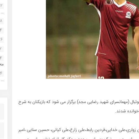
22
...
38
34
46
2
14
مه.
24
...
ز 23 تا 29 دیماه در مرکز ملی فوتبال (مهمانسرای شهید رضایی مجد) برگزار می شود که بازیکنان به شرح
 خوانده شدند.
زواری،علی خدایی،فردین رابط،علی زارع،علی کیانی، حسین سنایی ،امیر