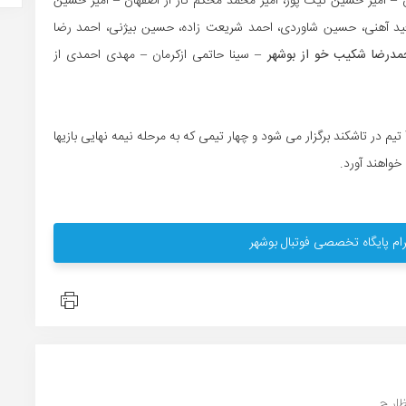
– امیر حسین نیک پور، امیر محمد محکم کار از اصفهان – امیر حسین
سعید آهنی، حسین شاوردی، احمد شریعت زاده، حسین بیژنی، احمد رضا
درضا شکیب خو از بوشهر
– سینا حاتمی ازکرمان – مهدی احمدی از
گفتنی است جام ملت های جوانان آسیا سال آینده با حضور 16 تیم در تاشکند برگزار می شود و چهار تیمی که به مرحله نیمه نهایی بازیها
ام پایگاه تخصصی فوتبال بوشهر
ر ج...