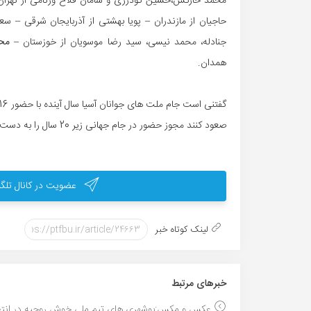
محمد خارکش،حسین گودرزی و سامان فلاح ورنامی از تهران 
حاجیان از مازندران – پویا بهشتی از آذربایجان شرقی – 
جنادله، محمد نیسی، سید رضا موسویان از خوزستان –
محم
همدان.
صعود کنند مجوز حضور در جام جهانی زیر 20 سال را به دست خواهند آورد.
عضویت در کانال تلگر
لینک کوتاه خبر
خبر‌های مرتبط
عکس و مکس:بوشهری های تیم ملی خوش روحیه در انتظا