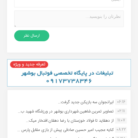
06:16
ایرانجوان سه بازیکن جدید گرفت...
02:11
تصاویر تمرین شاهین شهردارى بوشهر در ورزشگاه شهید ب...
11:07
از دهقاید تا فولاد خوزستان با رضا دهقان:افتخار میک...
08:22
کنایه عجیب امیر حسین صادقی پیش از بازی مقابل پارس ...