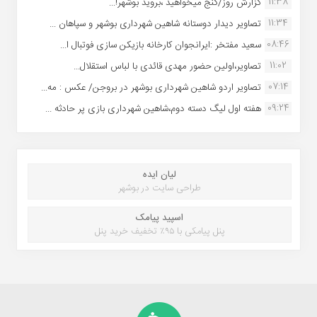
11:38
گزارش روز/گنج میخواهید ،بروید بوشهر!...
11:34
تصاویر دیدار دوستانه شاهین شهردارى بوشهر و سپاهان ...
08:46
سعید مفتخر :ایرانجوان کارخانه بازیکن سازی فوتبال ا...
11:02
تصاویر،اولین حضور مهدی قائدی با لباس استقلال...
07:14
تصاویر اردو شاهین شهرداری بوشهر در بروجن/ عکس : مه...
09:24
هفته اول لیگ دسته دوم،شاهین شهرداری بازی پر حادثه ...
لیان ایده
طراحی سایت در بوشهر
اسپید پیامک
پنل پیامکی با ۹۵٪ تخفیف خرید پنل