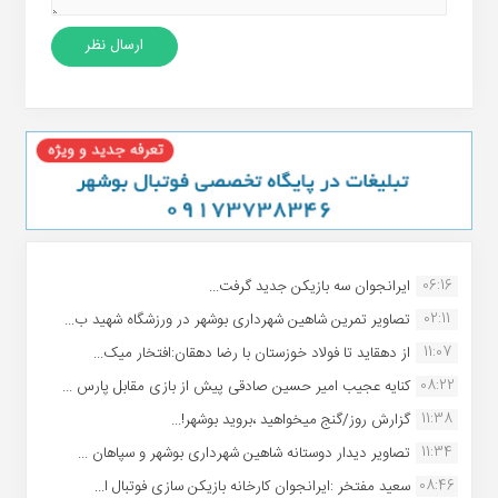
06:16
ایرانجوان سه بازیکن جدید گرفت...
02:11
تصاویر تمرین شاهین شهردارى بوشهر در ورزشگاه شهید ب...
11:07
از دهقاید تا فولاد خوزستان با رضا دهقان:افتخار میک...
08:22
کنایه عجیب امیر حسین صادقی پیش از بازی مقابل پارس ...
11:38
گزارش روز/گنج میخواهید ،بروید بوشهر!...
11:34
تصاویر دیدار دوستانه شاهین شهردارى بوشهر و سپاهان ...
08:46
سعید مفتخر :ایرانجوان کارخانه بازیکن سازی فوتبال ا...