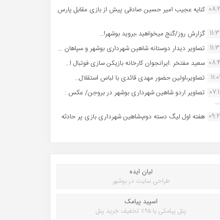
08:
کنایه عجیب امیر حسین صادقی پیش از بازی مقابل پارس
11:
گزارش روز/گنج میخواهید ،بروید بوشهر!...
11:
تصاویر دیدار دوستانه شاهین شهردارى بوشهر و سپاهان ...
08:
سعید مفتخر :ایرانجوان کارخانه بازیکن سازی فوتبال ا...
11:0
تصاویر،اولین حضور مهدی قائدی با لباس استقلال...
07:
تصاویر اردو شاهین شهرداری بوشهر در بروجن/ عکس :
..
09:
هفته اول لیگ دسته دوم،شاهین شهرداری بازی پر حادثه
لیان ایده
طراحی سایت در بوشهر
اسپید پیامک
پنل پیامکی با ۹۵٪ تخفیف خرید پنل