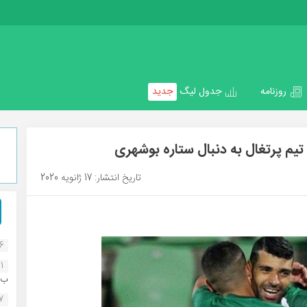
روزنامه
جدول لیگ
جدید
یم پرتغال به دنبال ستاره بوشهری
تاریخ انتشار: 17 ژانویه 2020
16
1
ب..
07