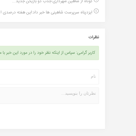
کوتاه از شاهین شهرداری:جذب دو بازیکن جدید...
ایزدپناه سرپرست شاهینی ها خبر داد:این هفته درصدی ا..
نظرات
کاربر گرامی: سپاس از اینکه نظر خود را در مورد این خبر با م