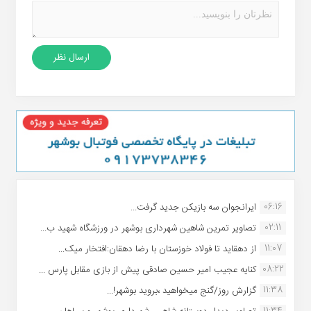
06:16
ایرانجوان سه بازیکن جدید گرفت...
02:11
تصاویر تمرین شاهین شهردارى بوشهر در ورزشگاه شهید ب...
11:07
از دهقاید تا فولاد خوزستان با رضا دهقان:افتخار میک...
08:22
کنایه عجیب امیر حسین صادقی پیش از بازی مقابل پارس ...
11:38
گزارش روز/گنج میخواهید ،بروید بوشهر!...