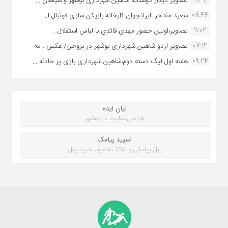
11:34
تصاویر دیدار دوستانه شاهین شهردارى بوشهر و سپاهان ...
08:46
سعید مفتخر :ایرانجوان کارخانه بازیکن سازی فوتبال ا...
11:02
تصاویر،اولین حضور مهدی قائدی با لباس استقلال...
07:14
تصاویر اردو شاهین شهرداری بوشهر در بروجن/ عکس : مه...
09:24
هفته اول لیگ دسته دوم،شاهین شهرداری بازی پر حادثه ...
لیان ایده
طراحی سایت در بوشهر
اسپید پیامک
پنل پیامکی با ۹۵٪ تخفیف خرید پنل