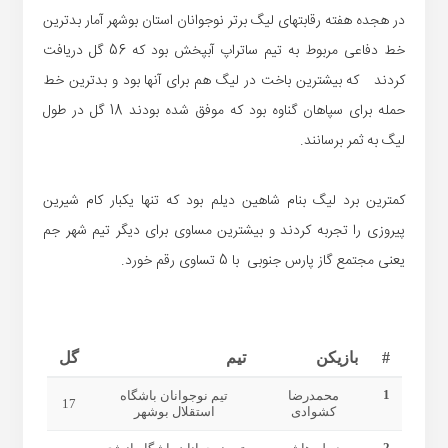
در هجده هفته رقابتهای لیگ برتر نوجوانان استان بوشهر آمار بدترین
خط دفاعی مربوط به تیم ساتراپ آبپخش بود که 56 گل دریافت
کردند که بیشترین باخت در لیگ هم برای آنها بود و بدترین خط
حمله برای سپاهان گناوه بود که موفق شده بودند 18 گل در طول
لیگ به ثمر برسانند.
کمترین برد لیگ بنام شاهین دیلم بود که تنها یکبار کام شیرین
پیروزی را تجربه کردند و بیشترین مساوی برای دیگر تیم شهر جم
یعنی مجتمع گاز پارس جنوبی با 5 تساوی رقم خورد.
جدول آقا گل لیگ برتر نوجوانان
#
بازیکن
تیم
گل
1
محمدرضا
تیم نوجوانان باشگاه
17
کشوادی
استقلال بوشهر
2