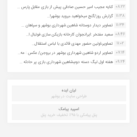
08:22
کنایه عجیب امیر حسین صادقی پیش از بازی مقابل پارس ...
11:38
گزارش روز/گنج میخواهید ،بروید بوشهر!...
11:34
تصاویر دیدار دوستانه شاهین شهردارى بوشهر و سپاهان ...
08:46
سعید مفتخر :ایرانجوان کارخانه بازیکن سازی فوتبال ا...
11:02
تصاویر،اولین حضور مهدی قائدی با لباس استقلال...
07:14
تصاویر اردو شاهین شهرداری بوشهر در بروجن/ عکس : مه...
09:24
هفته اول لیگ دسته دوم،شاهین شهرداری بازی پر حادثه ...
لیان ایده
طراحی سایت در بوشهر
اسپید پیامک
پنل پیامکی با ۹۵٪ تخفیف خرید پنل