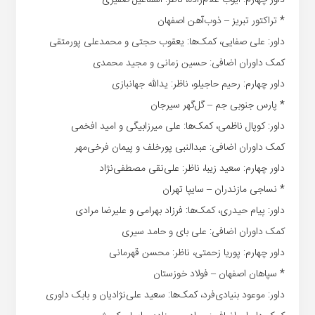
* تراکتور تبریز – ذوب‌آهن اصفهان
داور: علی صفایی، کمک‌ها: یعقوب حجتی و محمدعلی پورمتقی
کمک داوران اضافی: حسین زمانی و مجید محمدی
داور چهارم: رحیم حاجیلو، ناظر: یدالله جهانبازی
* پارس جنوبی جم – گل‌گهر سیرجان
داور: کوپال ناظمی، کمک‌ها: علی میرزابیگی و امید افخمی
کمک داوران اضافی: عبدالنبی پورخلف و پیمان فرخی‌مهر
داور چهارم: سعید زیبا، ناظر: علی‌نقی مصطفی‌نژاد
* نساجی مازندران – سایپا تهران
داور: پیام حیدری، کمک‌ها: فرزاد بهرامی و علیرضا مرادی
کمک داوران اضافی: علی بای و حامد سیری
داور چهارم: پوریا زحمتی، ناظر: محسن قهرمانی
* سپاهان اصفهان – فولاد خوزستان
داور: موعود بنیادی‌فرد، کمک‌ها: سعید علی‌نژادیان و بابک داوری