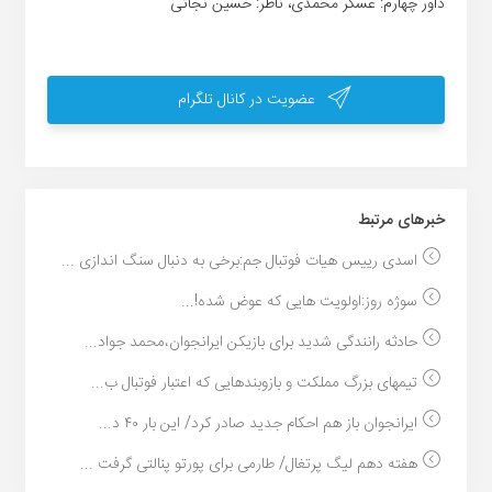
داور چهارم: عسگر محمدی، ناظر: حسین نجاتی
عضویت در کانال تلگرام
خبر‌های مرتبط
اسدی رییس هیات فوتبال جم:برخی به دنبال سنگ اندازی ...
سوژه روز:اولویت هایی که عوض شده!...
حادثه رانندگی شدید برای بازیکن ایرانجوان،محمد جواد...
تیمهای بزرگ مملکت و بازوبندهایی که اعتبار فوتبال ب...
ایرانجوان باز هم احکام جدید صادر کرد/ این بار ۴۰ د...
هفته دهم لیگ پرتغال/ طارمی برای پورتو پنالتی گرفت ...