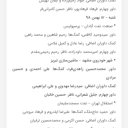
کمک داوران اضافی: جواد رحیم‌زاده و ایمان کهیش
داور چهارم: فرهاد فرهادپور، ناظر: حسن کامرانی‌فر
شنبه – 12 بهمن 98
* صنعت نفت آبادان – پرسپولیس
داور: سیدوحید کاظمی، کمک‌ها: رحیم شاهین و محمد راهی
کمک داوران اضافی: رضا عادل و کمیل غلامی
داور چهارم: امیرمحمد داودزاده، ناظر: رحیم رحیمی‌مقدم
* شهر خودروی مشهد – ماشین‌سازی تبریز
داور: محمدحسین زاهدی‌فرد، کمک‌ها: علی احمدی و حسین
مرادی
کمک داوران اضافی: سیدرضا مهدوی و علی ابراهیمی
داور چهارم: جلیل شعرانی، ناظر: حسین خانبان
* استقلال تهران – نفت مسجدسلیمان
داور: حمید حاج‌ملک، کمک‌ها: علیرضا ایلدروم و فرهاد مروجی
کمک داوران اضافی: حسن اکرمی و محمدحسین ترابیان