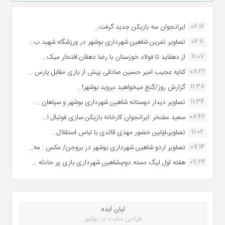
06:16
ایرانجوان سه بازیکن جدید گرفت...
02:11
تصاویر تمرین شاهین شهردارى بوشهر در ورزشگاه شهید ب...
11:07
از دهقاید تا فولاد خوزستان با رضا دهقان:افتخار میک...
08:22
کنایه عجیب امیر حسین صادقی پیش از بازی مقابل پارس ...
11:38
گزارش روز/گنج میخواهید ،بروید بوشهر!...
11:34
تصاویر دیدار دوستانه شاهین شهردارى بوشهر و سپاهان ...
08:46
سعید مفتخر :ایرانجوان کارخانه بازیکن سازی فوتبال ا...
11:02
تصاویر،اولین حضور مهدی قائدی با لباس استقلال...
07:14
تصاویر اردو شاهین شهرداری بوشهر در بروجن/ عکس : مه...
09:24
هفته اول لیگ دسته دوم،شاهین شهرداری بازی پر حادثه ...
لیان ایده
طراحی سایت در بوشهر