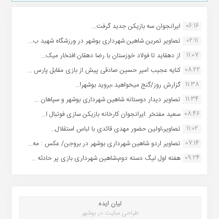
06:16
ایرانجوان سه بازیکن جدید گرفت...
02:11
تصاویر تمرین شاهین شهردارى بوشهر در ورزشگاه شهید ب...
11:07
از دهقاید تا فولاد خوزستان با رضا دهقان:افتخار میک...
08:22
کنایه عجیب امیر حسین صادقی پیش از بازی مقابل پارس ...
11:38
گزارش روز/گنج میخواهید ،بروید بوشهر!...
11:34
تصاویر دیدار دوستانه شاهین شهردارى بوشهر و سپاهان ...
08:46
سعید مفتخر :ایرانجوان کارخانه بازیکن سازی فوتبال ا...
11:02
تصاویر،اولین حضور مهدی قائدی با لباس استقلال...
07:14
تصاویر اردو شاهین شهرداری بوشهر در بروجن/ عکس : مه...
09:24
هفته اول لیگ دسته دوم،شاهین شهرداری بازی پر حادثه ...
لیان ایده
طراحی سایت در بوشهر