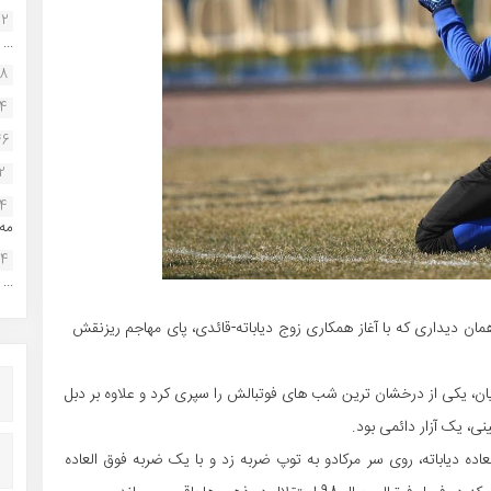
22
...
38
34
46
2
14
مه.
24
...
ن دیداری که با آغاز همکاری زوج دیاباته-قائدی، پای مهاجم ریزنقش
ریان، یکی از درخشان ترین شب های فوتبالش را سپری کرد و علاوه بر دبل
نی، یک آزار دائمی بود.
ده دیاباته، روی سر مرکادو به توپ ضربه زد و با یک ضربه فوق العاده