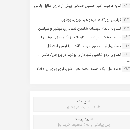
08:
کنایه عجیب امیر حسین صادقی پیش از بازی مقابل پارس
11:
گزارش روز/گنج میخواهید ،بروید بوشهر!...
11:
تصاویر دیدار دوستانه شاهین شهردارى بوشهر و سپاهان ...
08:
سعید مفتخر :ایرانجوان کارخانه بازیکن سازی فوتبال ا...
11:0
تصاویر،اولین حضور مهدی قائدی با لباس استقلال...
07:
تصاویر اردو شاهین شهرداری بوشهر در بروجن/ عکس :
..
09:
هفته اول لیگ دسته دوم،شاهین شهرداری بازی پر حادثه
لیان ایده
طراحی سایت در بوشهر
اسپید پیامک
پنل پیامکی با ۹۵٪ تخفیف خرید پنل