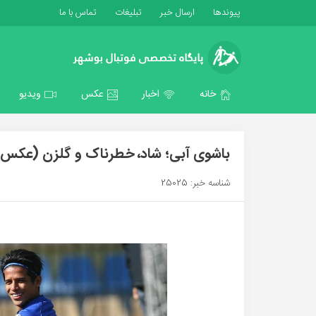
پیوندها
ارسال خبر
تبلیغات
تماس با ما
خانه
اخبار
عکس
ویدیو
باشوی آبی؛ شاد، خطرناک و گلزن (عکس)
شناسه خبر: 25025