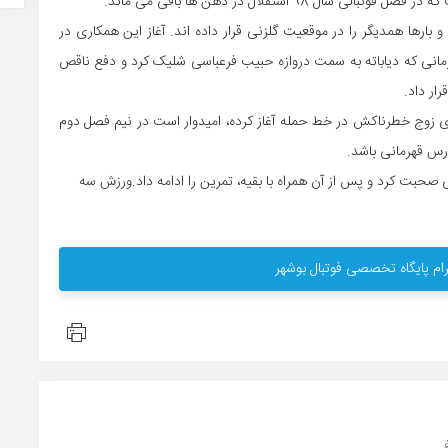
98 استقلال در ذهن ها باقی می ماند.
اته تا اینجای لیگ هر کدام 8 گل زده اند و بارها همدیگر را در موقعیت گلزنی قرار داده اند. آغاز این همکاری در
مانی که دیاباته به سمت دروازه حبیب فرعباسی شلیک کرد و دفع ناقص
ار داد.
 های زوج خطرناکش در خط حمله آغاز کرده، امیدوار است در نیم فصل دوم
رس قهرمانی باشد.
 صحبت کرد و پس از آن همراه با بقیه، تمرین را ادامه داد.ورزش سه
ام پایگاه تخصصی فوتبال بوشهر
..