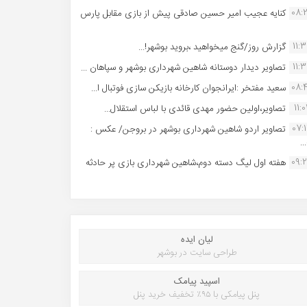
08:
کنایه عجیب امیر حسین صادقی پیش از بازی مقابل پارس
11:
گزارش روز/گنج میخواهید ،بروید بوشهر!...
11:
تصاویر دیدار دوستانه شاهین شهردارى بوشهر و سپاهان ...
08:
سعید مفتخر :ایرانجوان کارخانه بازیکن سازی فوتبال ا...
11:0
تصاویر،اولین حضور مهدی قائدی با لباس استقلال...
07:
تصاویر اردو شاهین شهرداری بوشهر در بروجن/ عکس :
..
09:
هفته اول لیگ دسته دوم،شاهین شهرداری بازی پر حادثه
لیان ایده
طراحی سایت در بوشهر
اسپید پیامک
پنل پیامکی با ۹۵٪ تخفیف خرید پنل