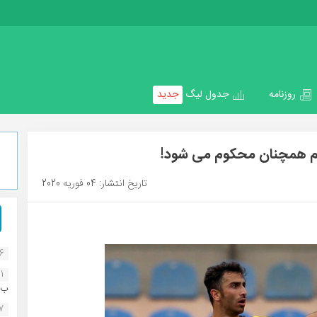
روزنامه
جدول لیگ
جدید
جم همچنان محکوم می شود!
تاریخ انتشار: 04 فوریه 2020
16
1
ب..
07