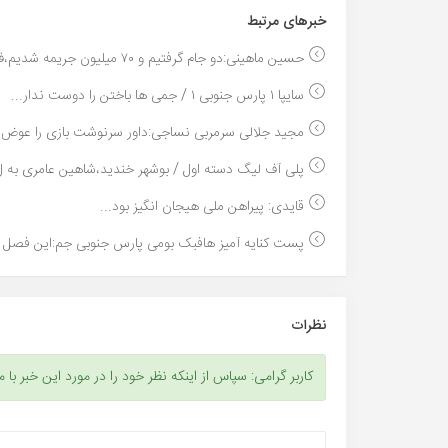
خبر‌های مرتبط
حسین ماهینی:دو جام گرفتیم و ۷۰ میلیون جریمه شدیم،ف...
سایپا ۱ پارس جنوبی ۱ / جمی ها باختن را دوست ندار...
مجید جلالی سرمربی نساجی:داور سرنوشت بازی را عوض ک
پلی آف لیگ دسته اول / بوشهر خندید،شاهین عامری به ل.
قایدی: پیراهن ملی هیجان انگیز بود...
پست کنایه آمیز هافبک بومی پارس جنوبی جم:این فصل ه
نظرات
کاربر گرامی: سپاس از اینکه نظر خود را در مورد این خبر با م