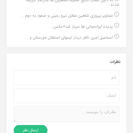
به دلیل کسب نتایج ضعیف/شاهینی ها ۵درصد جریمه
شدند...
تصاویر:پیروزی شاهین مقابل نیرو زمینی و صعود به دوم...
پدیده ایرانجوانی ها سرباز شد+عکس...
اسماعیل آمری ناظر دیدار تیمهای استقلال خوزستان و ...
نظرات