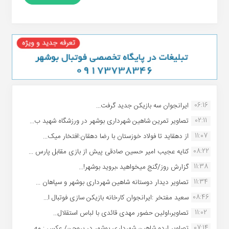
06:16
ایرانجوان سه بازیکن جدید گرفت...
02:11
تصاویر تمرین شاهین شهردارى بوشهر در ورزشگاه شهید ب...
11:07
از دهقاید تا فولاد خوزستان با رضا دهقان:افتخار میک...
08:22
کنایه عجیب امیر حسین صادقی پیش از بازی مقابل پارس ...
11:38
گزارش روز/گنج میخواهید ،بروید بوشهر!...
11:34
تصاویر دیدار دوستانه شاهین شهردارى بوشهر و سپاهان ...
08:46
سعید مفتخر :ایرانجوان کارخانه بازیکن سازی فوتبال ا...
11:02
تصاویر،اولین حضور مهدی قائدی با لباس استقلال...
07:14
تصاویر اردو شاهین شهرداری بوشهر در بروجن/ عکس : مه...