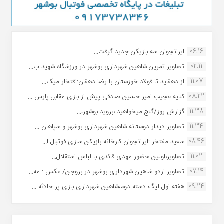
06:16
ایرانجوان سه بازیکن جدید گرفت...
02:11
تصاویر تمرین شاهین شهردارى بوشهر در ورزشگاه شهید ب...
11:07
از دهقاید تا فولاد خوزستان با رضا دهقان:افتخار میک...
08:22
کنایه عجیب امیر حسین صادقی پیش از بازی مقابل پارس ...
11:38
گزارش روز/گنج میخواهید ،بروید بوشهر!...
11:34
تصاویر دیدار دوستانه شاهین شهردارى بوشهر و سپاهان ...
08:46
سعید مفتخر :ایرانجوان کارخانه بازیکن سازی فوتبال ا...
11:02
تصاویر،اولین حضور مهدی قائدی با لباس استقلال...
07:14
تصاویر اردو شاهین شهرداری بوشهر در بروجن/ عکس : مه...
09:24
هفته اول لیگ دسته دوم،شاهین شهرداری بازی پر حادثه ...