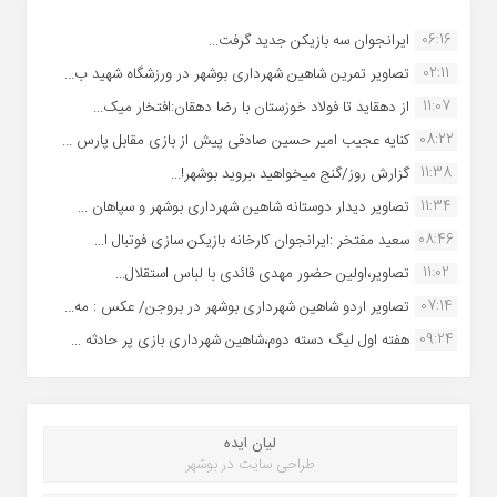
06:16
ایرانجوان سه بازیکن جدید گرفت...
02:11
تصاویر تمرین شاهین شهردارى بوشهر در ورزشگاه شهید ب...
11:07
از دهقاید تا فولاد خوزستان با رضا دهقان:افتخار میک...
08:22
کنایه عجیب امیر حسین صادقی پیش از بازی مقابل پارس ...
11:38
گزارش روز/گنج میخواهید ،بروید بوشهر!...
11:34
تصاویر دیدار دوستانه شاهین شهردارى بوشهر و سپاهان ...
08:46
سعید مفتخر :ایرانجوان کارخانه بازیکن سازی فوتبال ا...
11:02
تصاویر،اولین حضور مهدی قائدی با لباس استقلال...
07:14
تصاویر اردو شاهین شهرداری بوشهر در بروجن/ عکس : مه...
09:24
هفته اول لیگ دسته دوم،شاهین شهرداری بازی پر حادثه ...
لیان ایده
طراحی سایت در بوشهر