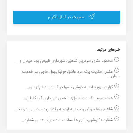
عضویت در کانال تلگرام
خبر‌های مرتبط
محمود فکری سرمربی شاهین شهرداری:طبیعی بود میزبان و...
عکس:حکایت یک مرد عاشق فوتبال،پول حاجی در خدمت
جوان...
گزارش روز:خانه به دوشی تیمها در گناوه و دیلم! زمین...
هفته سوم لیگ دسته اول/ شاهین شهرداری 1 رایکا بابل...
شاهینی ها خوش روحیه به ارومیه رفتند،پرداخت سی درصد...
شماره 10 بوشهری آبی ها ،ساخته شده برای همین شماره...