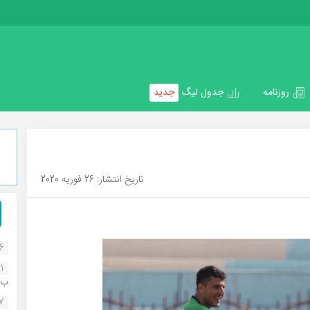
روزنامه
جدول لیگ
جدید
تاریخ انتشار: 26 فوریه 2020
16
1
ب..
07