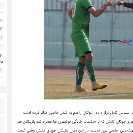
22
...
38
34
46
2
14
مه.
24
...
در استرس کامل قرار داده ،فوتبال را هم به شکل خاصی متاثر کرده است.
شهر و چوکای تالش که با شکست خانگی بوشهری ها همراه شد بازیکنان هر
د خوشحالی خاصی بروز ندهند.در این میان بازیکن چوکای تالش وقتی قصد