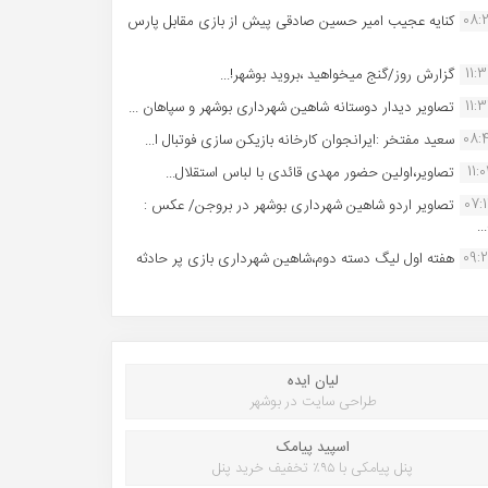
08:
کنایه عجیب امیر حسین صادقی پیش از بازی مقابل پارس
11:
گزارش روز/گنج میخواهید ،بروید بوشهر!...
11:
تصاویر دیدار دوستانه شاهین شهردارى بوشهر و سپاهان ...
08:
سعید مفتخر :ایرانجوان کارخانه بازیکن سازی فوتبال ا...
11:0
تصاویر،اولین حضور مهدی قائدی با لباس استقلال...
07:
تصاویر اردو شاهین شهرداری بوشهر در بروجن/ عکس :
..
09:
هفته اول لیگ دسته دوم،شاهین شهرداری بازی پر حادثه
لیان ایده
طراحی سایت در بوشهر
اسپید پیامک
پنل پیامکی با ۹۵٪ تخفیف خرید پنل