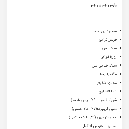
پارس جنوبی جم
مسعود پورمحمد
فریبرز گرامی
میلاد باقری
پوریا آریاکیا
میلاد خدایی‌اصل
مگنو باتیستا
محمود شفیعی
نیما انتظاری
شهرام گودرزی(76- ایمان باصفا)
متین کریم‌زاده(77- آدام همتی)
امین منوچهری(89- بابک حاتمی)
سرمربی: هومن افاضلی