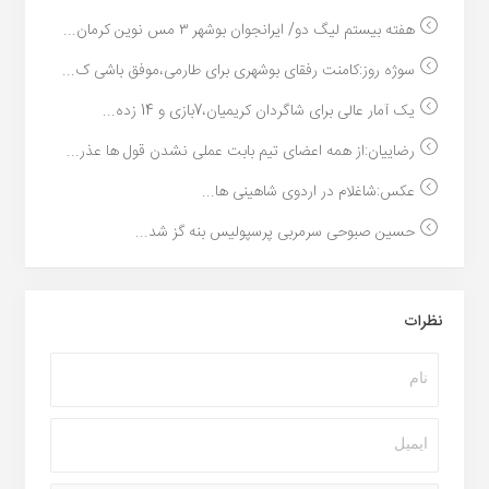
هفته بیستم لیگ دو/ ایرانجوان بوشهر ۳ مس نوین کرمان...
سوژه روز:کامنت رفقای بوشهری برای طارمی،موفق باشی ک...
یک آمار عالی برای شاگردان کریمیان،7بازی و 14 زده...
رضاییان:از همه اعضای تیم بابت عملی نشدن قول ها عذر...
عکس:شاغلام در اردوی شاهینی ها...
حسین صبوحی سرمربی پرسپولیس بنه گز شد...
نظرات