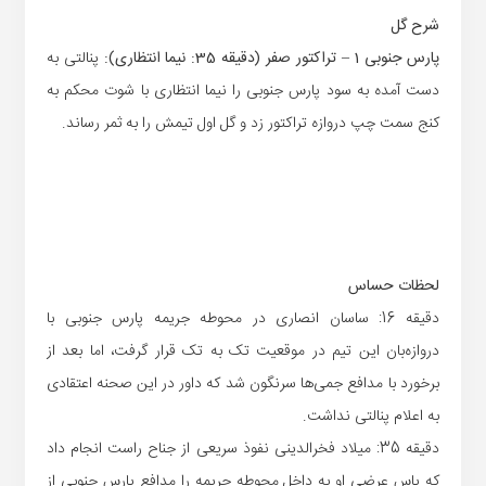
شرح گل
پارس جنوبی 1 – تراکتور صفر (دقیقه 35: نیما انتظاری):
پنالتی به
دست آمده به سود پارس جنوبی را نیما انتظاری با شوت محکم به
کنج سمت چپ دروازه تراکتور زد و گل اول تیمش را به ثمر رساند.
لحظات حساس
دقیقه 16: ساسان انصاری در محوطه جریمه پارس جنوبی با
دروازه‌بان این تیم در موقعیت تک به تک قرار گرفت، اما بعد از
برخورد با مدافع جمی‌ها سرنگون شد که داور در این صحنه اعتقادی
به اعلام پنالتی نداشت.
دقیقه 35: میلاد فخرالدینی نفوذ سریعی از جناح راست انجام داد
که پاس عرضی او به داخل محوطه جریمه را مدافع پارس جنوبی از