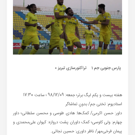
پارس جنوبی جم 1 تراکتورسازی تبریز 0
هفته بیست و یکم لیگ برتر؛ جمعه: 98/12/09 ؛ ساعت 17:30
استادیوم: تختی جم/ بدونِ تماشاگر
داور: حسن اکرمی/ کمک‌ها: هادی طوسی و محسن سلطانی؛ داور
چهارم: ولی کاوسی؛ کمک داوران پشت دروازه: کیوان علی‌محمدی و
پیمان فرخی‌مهر/ ناظر داوری: حسین نجاتی.