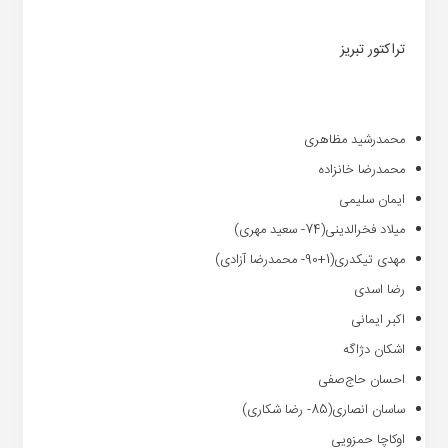
تراکتور تبریز
محمدرشید مظاهری
محمدرضا خانزاده
ایمان سلیمی
میلاد فخرالدینی(74- سعید مهری)
مهدی تیکدری(1+90- محمدرضا آزادی)
رضا اسدی
اکبر ایمانی
اشکان دژاگه
احسان حاج‌صفی
ساسان انصاری(85- رضا شکاری)
اوکاچا حمزویی