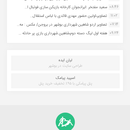
08:46
سعید مفتخر :ایرانجوان کارخانه بازیکن سازی فوتبال ا...
11:02
تصاویر،اولین حضور مهدی قائدی با لباس استقلال...
07:14
تصاویر اردو شاهین شهرداری بوشهر در بروجن/ عکس : مه...
09:24
هفته اول لیگ دسته دوم،شاهین شهرداری بازی پر حادثه ...
لیان ایده
طراحی سایت در بوشهر
اسپید پیامک
پنل پیامکی با ۹۵٪ تخفیف خرید پنل