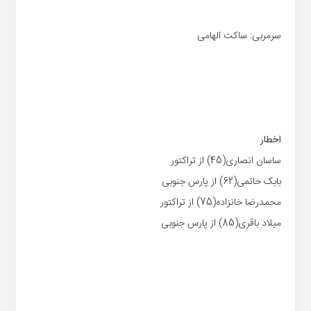
سرمربی: ساکت الهامی
اخطار
ساسان انصاری(45) از تراکتور
بابک حاتمی(62) از پارس جنوبی
محمدرضا خانزاده(75) از تراکتور
میلاد باقری(85) از پارس جنوبی