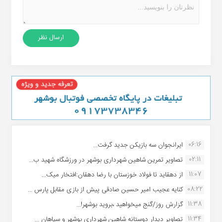
06:16
ایرانجوان سه بازیکن جدید گرفت...
02:11
تصاویر تمرین شاهین شهردارى بوشهر در ورزشگاه شهید ب...
11:07
از دهقاید تا فولاد خوزستان با رضا دهقان:افتخار میک...
08:22
کنایه عجیب امیر حسین صادقی پیش از بازی مقابل پارس ...
11:38
گزارش روز/گنج میخواهید ،بروید بوشهر!...
11:34
تصاویر دیدار دوستانه شاهین شهردارى بوشهر و سپاهان ...