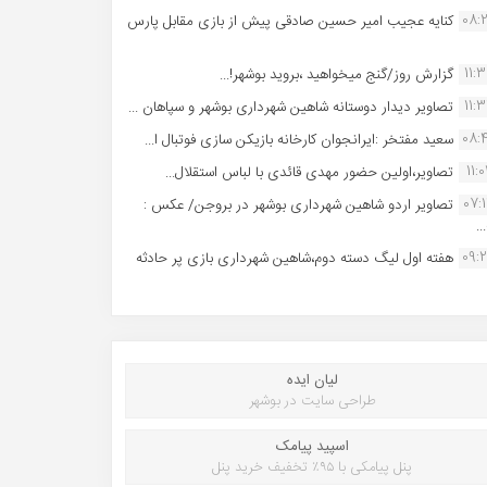
08:
کنایه عجیب امیر حسین صادقی پیش از بازی مقابل پارس
11:
گزارش روز/گنج میخواهید ،بروید بوشهر!...
11:
تصاویر دیدار دوستانه شاهین شهردارى بوشهر و سپاهان ...
08:
سعید مفتخر :ایرانجوان کارخانه بازیکن سازی فوتبال ا...
11:0
تصاویر،اولین حضور مهدی قائدی با لباس استقلال...
07:
تصاویر اردو شاهین شهرداری بوشهر در بروجن/ عکس :
..
09:
هفته اول لیگ دسته دوم،شاهین شهرداری بازی پر حادثه
لیان ایده
طراحی سایت در بوشهر
اسپید پیامک
پنل پیامکی با ۹۵٪ تخفیف خرید پنل