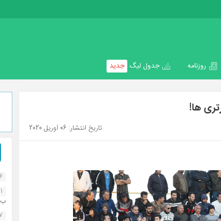
روزنامه
جدول لیگ
جدید
تری ها!
تاریخ انتشار: 06 آوریل 2020
16
1
ب..
07