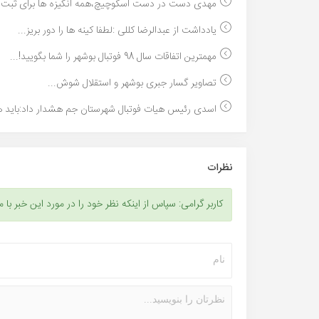
مهدی دست در دست اسکوچیچ،همه انگیزه ها برای ثبت او
یادداشت از عبدالرضا کللی :لطفا کینه ها را دور بریز...
مهمترین اتفاقات سال 98 فوتبال بوشهر را شما بگویید!...
تصاویر گسار جبری بوشهر و استقلال شوش...
اسدی رئیس هیات فوتبال شهرستان جم هشدار داد:باید ه
نظرات
کاربر گرامی: سپاس از اینکه نظر خود را در مورد این خبر با م