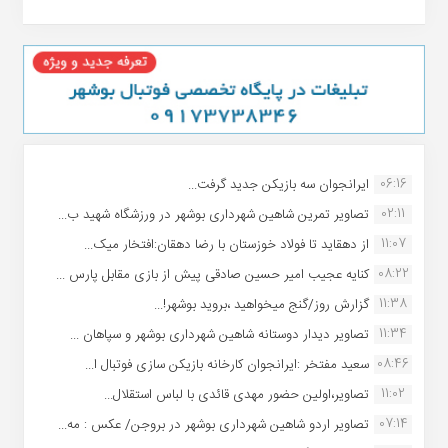
06:16
ایرانجوان سه بازیکن جدید گرفت...
02:11
تصاویر تمرین شاهین شهردارى بوشهر در ورزشگاه شهید ب...
11:07
از دهقاید تا فولاد خوزستان با رضا دهقان:افتخار میک...
08:22
کنایه عجیب امیر حسین صادقی پیش از بازی مقابل پارس ...
11:38
گزارش روز/گنج میخواهید ،بروید بوشهر!...
11:34
تصاویر دیدار دوستانه شاهین شهردارى بوشهر و سپاهان ...
08:46
سعید مفتخر :ایرانجوان کارخانه بازیکن سازی فوتبال ا...
11:02
تصاویر،اولین حضور مهدی قائدی با لباس استقلال...
07:14
تصاویر اردو شاهین شهرداری بوشهر در بروجن/ عکس : مه...