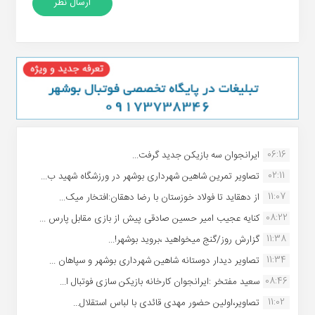
06:16
ایرانجوان سه بازیکن جدید گرفت...
02:11
تصاویر تمرین شاهین شهردارى بوشهر در ورزشگاه شهید ب...
11:07
از دهقاید تا فولاد خوزستان با رضا دهقان:افتخار میک...
08:22
کنایه عجیب امیر حسین صادقی پیش از بازی مقابل پارس ...
11:38
گزارش روز/گنج میخواهید ،بروید بوشهر!...
11:34
تصاویر دیدار دوستانه شاهین شهردارى بوشهر و سپاهان ...
08:46
سعید مفتخر :ایرانجوان کارخانه بازیکن سازی فوتبال ا...
11:02
تصاویر،اولین حضور مهدی قائدی با لباس استقلال...