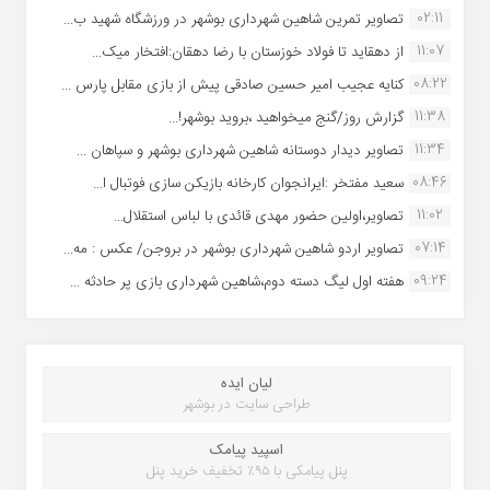
02:11
تصاویر تمرین شاهین شهردارى بوشهر در ورزشگاه شهید ب...
11:07
از دهقاید تا فولاد خوزستان با رضا دهقان:افتخار میک...
08:22
کنایه عجیب امیر حسین صادقی پیش از بازی مقابل پارس ...
11:38
گزارش روز/گنج میخواهید ،بروید بوشهر!...
11:34
تصاویر دیدار دوستانه شاهین شهردارى بوشهر و سپاهان ...
08:46
سعید مفتخر :ایرانجوان کارخانه بازیکن سازی فوتبال ا...
11:02
تصاویر،اولین حضور مهدی قائدی با لباس استقلال...
07:14
تصاویر اردو شاهین شهرداری بوشهر در بروجن/ عکس : مه...
09:24
هفته اول لیگ دسته دوم،شاهین شهرداری بازی پر حادثه ...
لیان ایده
طراحی سایت در بوشهر
اسپید پیامک
پنل پیامکی با ۹۵٪ تخفیف خرید پنل