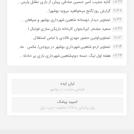
08:22
کنایه عجیب امیر حسین صادقی پیش از بازی مقابل پارس ...
11:38
گزارش روز/گنج میخواهید ،بروید بوشهر!...
11:34
تصاویر دیدار دوستانه شاهین شهردارى بوشهر و سپاهان ...
08:46
سعید مفتخر :ایرانجوان کارخانه بازیکن سازی فوتبال ا...
11:02
تصاویر،اولین حضور مهدی قائدی با لباس استقلال...
07:14
تصاویر اردو شاهین شهرداری بوشهر در بروجن/ عکس : مه...
09:24
هفته اول لیگ دسته دوم،شاهین شهرداری بازی پر حادثه ...
لیان ایده
طراحی سایت در بوشهر
اسپید پیامک
پنل پیامکی با ۹۵٪ تخفیف خرید پنل