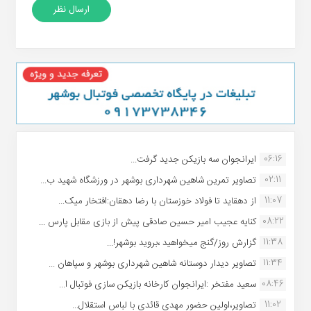
06:16
ایرانجوان سه بازیکن جدید گرفت...
02:11
تصاویر تمرین شاهین شهردارى بوشهر در ورزشگاه شهید ب...
11:07
از دهقاید تا فولاد خوزستان با رضا دهقان:افتخار میک...
08:22
کنایه عجیب امیر حسین صادقی پیش از بازی مقابل پارس ...
11:38
گزارش روز/گنج میخواهید ،بروید بوشهر!...
11:34
تصاویر دیدار دوستانه شاهین شهردارى بوشهر و سپاهان ...
08:46
سعید مفتخر :ایرانجوان کارخانه بازیکن سازی فوتبال ا...
11:02
تصاویر،اولین حضور مهدی قائدی با لباس استقلال...