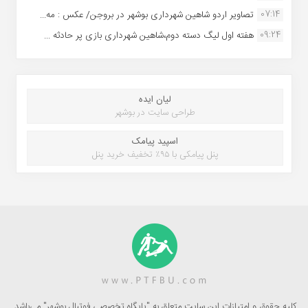
07:14
تصاویر اردو شاهین شهرداری بوشهر در بروجن/ عکس : مه...
09:24
هفته اول لیگ دسته دوم،شاهین شهرداری بازی پر حادثه ...
لیان ایده
طراحی سایت در بوشهر
اسپید پیامک
پنل پیامکی با ۹۵٪ تخفیف خرید پنل
کلیه حقوق و امتیازات این سایت متعلق به "پایگاه تخصصی فوتبال بوشهر" می‌باشد.