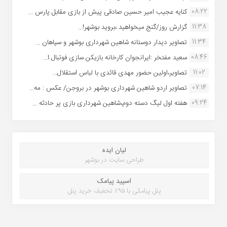
08:22
کنایه عجیب امیر حسین صادقی پیش از بازی مقابل پارس ...
11:38
گزارش روز/گنج میخواهید ،بروید بوشهر!...
11:34
تصاویر دیدار دوستانه شاهین شهردارى بوشهر و سپاهان ...
08:46
سعید مفتخر :ایرانجوان کارخانه بازیکن سازی فوتبال ا...
11:02
تصاویر،اولین حضور مهدی قائدی با لباس استقلال...
07:14
تصاویر اردو شاهین شهرداری بوشهر در بروجن/ عکس : مه...
09:24
هفته اول لیگ دسته دوم،شاهین شهرداری بازی پر حادثه ...
لیان ایده
طراحی سایت در بوشهر
اسپید پیامک
پنل پیامکی با ۹۵٪ تخفیف خرید پنل