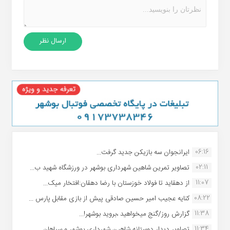
06:16
ایرانجوان سه بازیکن جدید گرفت...
02:11
تصاویر تمرین شاهین شهردارى بوشهر در ورزشگاه شهید ب...
11:07
از دهقاید تا فولاد خوزستان با رضا دهقان:افتخار میک...
08:22
کنایه عجیب امیر حسین صادقی پیش از بازی مقابل پارس ...
11:38
گزارش روز/گنج میخواهید ،بروید بوشهر!...
11:34
تصاویر دیدار دوستانه شاهین شهردارى بوشهر و سپاهان ...