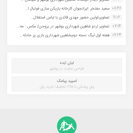
08:46
سعید مفتخر :ایرانجوان کارخانه بازیکن سازی فوتبال ا...
11:02
تصاویر،اولین حضور مهدی قائدی با لباس استقلال...
07:14
تصاویر اردو شاهین شهرداری بوشهر در بروجن/ عکس : مه...
09:24
هفته اول لیگ دسته دوم،شاهین شهرداری بازی پر حادثه ...
لیان ایده
طراحی سایت در بوشهر
اسپید پیامک
پنل پیامکی با ۹۵٪ تخفیف خرید پنل