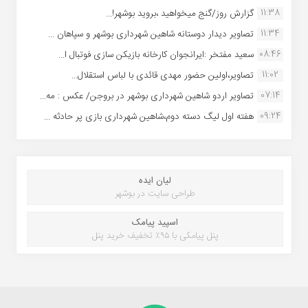
11:38
گزارش روز/گنج میخواهید ،بروید بوشهر!...
11:34
تصاویر دیدار دوستانه شاهین شهردارى بوشهر و سپاهان ...
08:46
سعید مفتخر :ایرانجوان کارخانه بازیکن سازی فوتبال ا...
11:02
تصاویر،اولین حضور مهدی قائدی با لباس استقلال...
07:14
تصاویر اردو شاهین شهرداری بوشهر در بروجن/ عکس : مه...
09:24
هفته اول لیگ دسته دوم،شاهین شهرداری بازی پر حادثه ...
لیان ایده
طراحی سایت در بوشهر
اسپید پیامک
پنل پیامکی با ۹۵٪ تخفیف خرید پنل