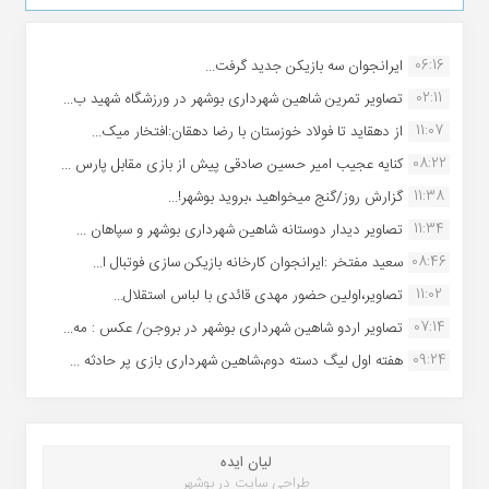
06:16
ایرانجوان سه بازیکن جدید گرفت...
02:11
تصاویر تمرین شاهین شهردارى بوشهر در ورزشگاه شهید ب...
11:07
از دهقاید تا فولاد خوزستان با رضا دهقان:افتخار میک...
08:22
کنایه عجیب امیر حسین صادقی پیش از بازی مقابل پارس ...
11:38
گزارش روز/گنج میخواهید ،بروید بوشهر!...
11:34
تصاویر دیدار دوستانه شاهین شهردارى بوشهر و سپاهان ...
08:46
سعید مفتخر :ایرانجوان کارخانه بازیکن سازی فوتبال ا...
11:02
تصاویر،اولین حضور مهدی قائدی با لباس استقلال...
07:14
تصاویر اردو شاهین شهرداری بوشهر در بروجن/ عکس : مه...
09:24
هفته اول لیگ دسته دوم،شاهین شهرداری بازی پر حادثه ...
لیان ایده
طراحی سایت در بوشهر