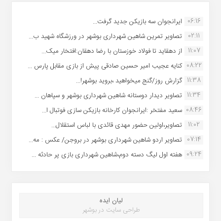
06:16
ایرانجوان سه بازیکن جدید گرفت...
02:11
تصاویر تمرین شاهین شهردارى بوشهر در ورزشگاه شهید ب...
11:07
از دهقاید تا فولاد خوزستان با رضا دهقان:افتخار میک...
08:22
کنایه عجیب امیر حسین صادقی پیش از بازی مقابل پارس ...
11:38
گزارش روز/گنج میخواهید ،بروید بوشهر!...
11:34
تصاویر دیدار دوستانه شاهین شهردارى بوشهر و سپاهان ...
08:46
سعید مفتخر :ایرانجوان کارخانه بازیکن سازی فوتبال ا...
11:02
تصاویر،اولین حضور مهدی قائدی با لباس استقلال...
07:14
تصاویر اردو شاهین شهرداری بوشهر در بروجن/ عکس : مه...
09:24
هفته اول لیگ دسته دوم،شاهین شهرداری بازی پر حادثه ...
لیان ایده
طراحی سایت در بوشهر