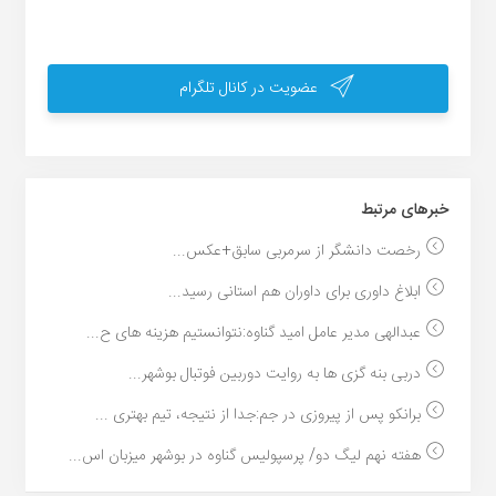
عضویت در کانال تلگرام
خبر‌های مرتبط
رخصت دانشگر از سرمربی سابق+عکس...
ابلاغ داوری برای داوران هم استانی رسید...
عبدالهی مدیر عامل امید گناوه:نتوانستیم هزینه های ح...
دربى بنه گزى ها به روایت دوربین فوتبال بوشهر...
برانکو پس از پیروزی در جم:جدا از نتیجه، تیم بهتری ...
هفته نهم لیگ دو/ پرسپولیس گناوه در بوشهر میزبان اس...